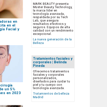
MARK BEAUTY presenta
Müster Beauty Technology,
la marca líder en
tecnología avanzada,
respaldada por su Tech
Lab, que asegura
adoras en
resultados efectivos y
ita en el
seguros. Equipos de alta
ía Facial y
calidad con un rendimiento
excepcional.
La nueva generación de la
Belleza
Tratamientos faciales y
corporales | Belinda
Pineda
Ofrecemos tratamientos
faciales y corporales
personalizados,
diseñados para cuidar tu
piel y tu cuerpo con
cirugía
tecnología avanzada.
de un 5%
nes en 2023
Tratamientos de belleza
Madrid