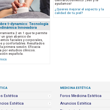
dermatocosmético. ¡Ven y te
ayudamos!
¿Quieres mejorar el aspecto y la
calidad de tu piel?
bre t-dynamics: Tecnología
dinámica Innovadora
rramienta 2 en 1 que te permite
r un gran abanico de
ientos faciales y corporales,
s y confortables. Resultados
la primera sesión. Eficacia
a por estudios clínicos.
ación española.
amics
TICA
MEDICINA ESTÉTICA
s Estética
Foros Medicina Estética
cios Estética
Anuncios Estética