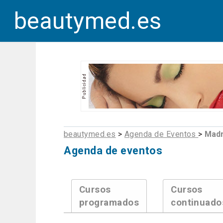
beautymed.es
beautymed.es
>
Agenda de Eventos
>
Madr
Agenda de eventos
Cursos
Cursos
programados
continuado