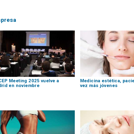
mpresa
EP Meeting 2025 vuelve a
Medicina estética, paci
rid en noviembre
vez más jóvenes