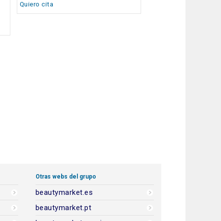
Quiero cita
Otras webs del grupo
beautymarket.es
beautymarket.pt