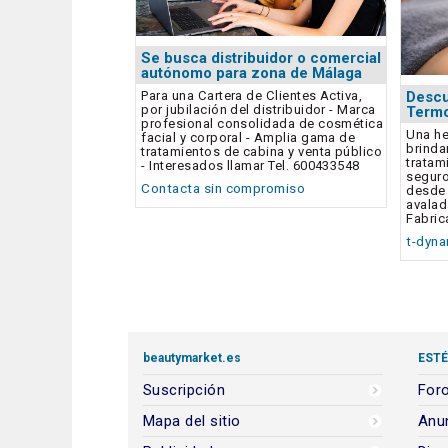
Se busca distribuidor o comercial
autónomo para zona de Málaga
Descu
Para una Cartera de Clientes Activa,
por jubilación del distribuidor - Marca
Termo
profesional consolidada de cosmética
Una he
facial y corporal - Amplia gama de
brinda
tratamientos de cabina y venta público
tratam
- Interesados llamar Tel. 600433548
seguro
Contacta sin compromiso
desde 
avalad
Fabric
t-dyn
beautymarket.es
ESTÉ
Suscripción
Foro
Mapa del sitio
Anun