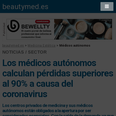
beautymed.es
beautymed.es
>
Medicina Estética
>
Médicos autónomos
NOTICIAS / SECTOR
Los médicos autónomos
calculan pérdidas superiores
al 90% a causa del
coronavirus
Los centros privados de medicina y sus médicos
autónomos están obligados a la apertura por ser
considerados esenciales. Con la caída de la demanda, ya que