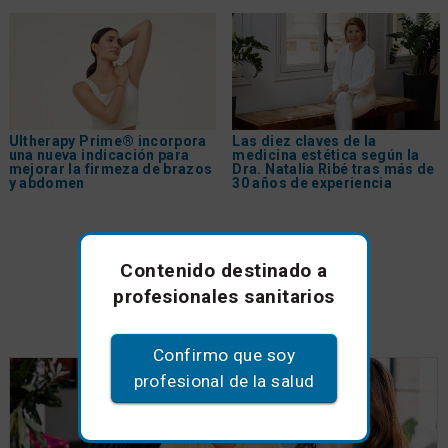
Ultherapy Prime® incorpora
Las diez claves de la
una nueva indicación para
medicina estética según la
mejorar la firmeza de brazos
Dra. Natalia Ribé tras más de
y abdomen
30 años de experiencia
Contenido destinado a
profesionales sanitarios
Anuncios de empresa
Confirmo que soy
profesional de la salud