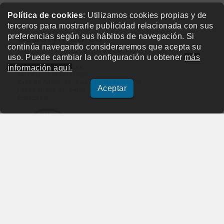
Política de cookies
: Utilizamos cookies propias y de
terceros para mostrarle publicidad relacionada con sus
beautymed.es
preferencias según sus hábitos de navegación. Si
continúa navegando consideraremos que acepta su
Copyright © 2015-2026 BeautyMarket S.L.
uso. Puede cambiar la configuración u obtener
más
información aquí.
info@beautymarket.es
Tel./Wsp.: +34 661913286
Calle de Avinyó, 29 - bajos. 08002 Barcelona
Aceptar
Calle Fortuny, 51 - bajos. 28010 Madrid
Aviso legal