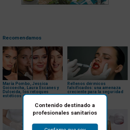
Recomendamos
María Pombo, Jessica
Rellenos dérmicos
Goicoecha, Laura Escanes y
falsificados: una amenaza
Dulceida, los retoques
creciente para la seguridad
estéticos de las
influencers
del paciente
Contenido destinado a
profesionales sanitarios
Confirmo que soy