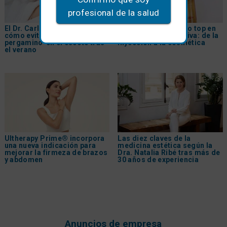
profesional de la salud
El Dr. Carlos Gómez explica
PDRN, el tratamiento top en
cómo evitar la 'piel de
medicina regenerativa: de la
pergamino' en el escote tras
inyección a la cosmética
el verano
Ultherapy Prime® incorpora
Las diez claves de la
una nueva indicación para
medicina estética según la
mejorar la firmeza de brazos
Dra. Natalia Ribé tras más de
y abdomen
30 años de experiencia
Anuncios de empresa