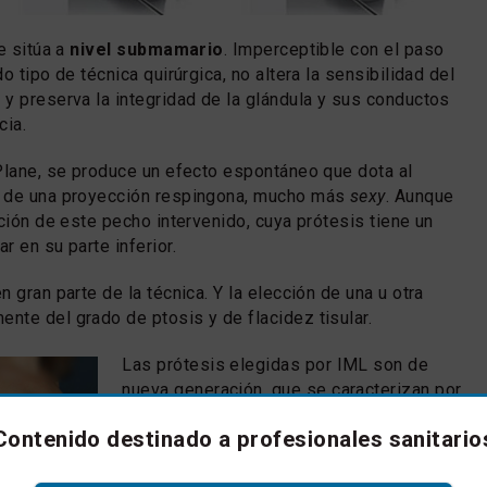
e sitúa a
nivel submamario
. Imperceptible con el paso
o tipo de técnica quirúrgica, no altera la sensibilidad del
y preserva la integridad de la glándula y sus conductos
cia.
Plane, se produce un efecto espontáneo que dota al
 de una proyección respingona, mucho más
sexy
. Aunque
ción de este pecho intervenido, cuya prótesis tiene un
 en su parte inferior.
 gran parte de la técnica. Y la elección de una u otra
te del grado de ptosis y de flacidez tisular.
Las prótesis elegidas por IML son de
nueva generación, que se caracterizan por
las siguientes ventajas a nivel de
Contenido destinado a profesionales sanitario
resultados y seguridad clínica:
»
Nanotexturizadas:
con rugosidad de