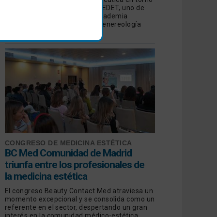
a las manchas de manos de GEDET, uno de
los Grupos de Trabajo de la Academia
Española de Dermatología y Venereología
(AEDV)
CONGRESO DE MEDICINA ESTÉTICA
BC Med Comunidad de Madrid
triunfa entre los profesionales de
la medicina estética
El congreso Beauty Contact Med atraviesa un
momento excepcional y se consolida como un
referente en el sector, despertando un gran
interés en la comunidad médico-estética