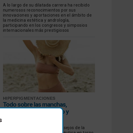
A lo largo de su dilatada carrera ha recibido
numerosos reconocimientos por sus
innovaciones y aportaciones en el ámbito de
la medicina estética y andrología,
participando en los congresos y simposios
internacionales más prestigiosos
HIPERPIGMENTACIONES
Todo sobre las manchas,
prevención, diagnóstico y
tratamiento
s
Revisamos las opiniones y consejos de la
Dermatología Estética y Terapéutica en torno