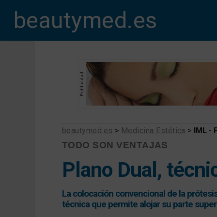
beautymed.es
beautymed.es
>
Medicina Estética
>
IML - 
TODO SON VENTAJAS
Plano Dual, técn
La colocación convencional de la prótesi
técnica que permite alojar su parte super