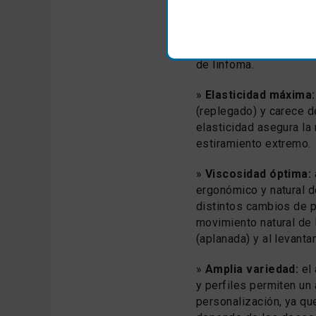
3,2 micrones y sin pro
alternativa a las próte
capsular y a las de rug
de linfoma.
»
Elasticidad máxima:
(replegado) y carece d
elasticidad asegura la 
estiramiento extremo.
»
Viscosidad óptima:
ergonómico y natural d
distintos cambios de p
movimiento natural de
(aplanada) y al levanta
»
Amplia variedad:
el 
y perfiles permiten un 
personalización, ya que