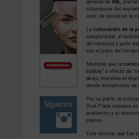
general de
IML
, prefie
voluminosa del implan
sexy
, de areola en la c
La
colocación de la p
subglandular, el bolsil
del músculo y justo de
con el paso del tiempo
Mientras que la
coloc
bubble" o efecto de "
abajo, mientras el impl
donde inicialmente se 
Por su parte, la coloca
Dual Plane requiere u
anatómico y el dominio
planos.
Esta técnica, que fue 