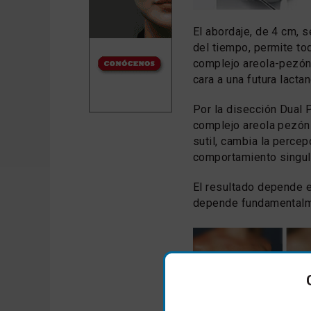
El abordaje, de 4 cm, s
del tiempo, permite tod
complejo areola-pezón 
cara a una futura lactan
Por la disección Dual 
complejo areola pezón
sutil, cambia la percep
comportamiento singular
El resultado depende en
depende fundamentalmen