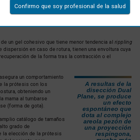
Confirmo que soy profesional de la salud
ductos añadidos en el proceso de texturizado. Son una
sis de cubierta lisa con más riesgo de contractura
osidad clásica, que se han relacionado con ciertos tipos
de un gel cohesivo que tiene menor tendencia al
rippling
e dispersión en caso de rotura, tienen una envoltura cuya
recuperación de la forma tras la contracción o el
asegura un comportamiento
A resultas de la
e la prótesis con los
disección Dual
ostura, obteniendo un
Plane, se produce
 la mama al tumbarse
un efecto
rse (forma de gota).
espontáneo que
dota al complejo
amplio catálogo de tamaños
areola pezón de
alto grado de
una proyección
 la elección de la prótesis
respingona,