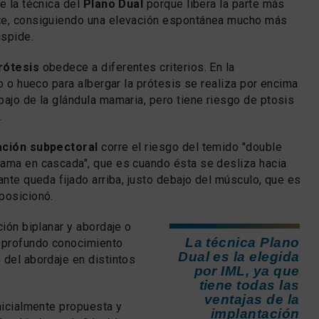
re la técnica del
Plano Dual
porque libera la parte más
te, consiguiendo una elevación espontánea mucho más
úspide.
rótesis
obedece a diferentes criterios. En la
lo o hueco para albergar la prótesis se realiza por encima
bajo de la glándula mamaria, pero tiene riesgo de ptosis
.
ación subpectoral
corre el riesgo del temido "double
mama en cascada", que es cuando ésta se desliza hacia
ante queda fijado arriba, justo debajo del músculo, que es
posicionó.
ción biplanar y abordaje o
La técnica Plano
n profundo conocimiento
Dual es la elegida
 del abordaje en distintos
por IML, ya que
tiene todas las
ventajas de la
inicialmente propuesta y
implantación