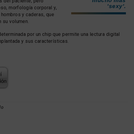
mucho más
 del paciente, pero
'sexy'.
eso, morfología corporal y,
e hombros y caderas, que
n su volumen.
eterminada por un chip que permite una lectura digital
mplantada y sus características.
lo