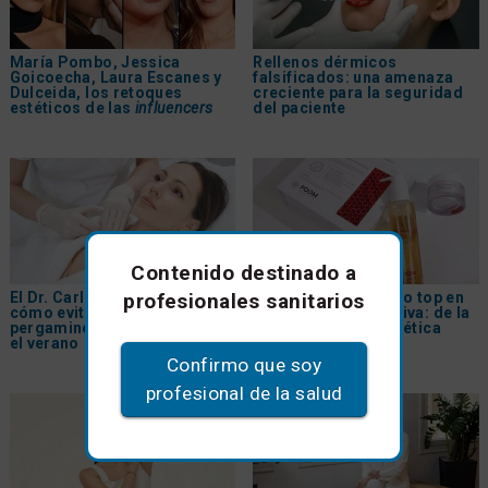
María Pombo, Jessica
Rellenos dérmicos
Goicoecha, Laura Escanes y
falsificados: una amenaza
Dulceida, los retoques
creciente para la seguridad
estéticos de las
influencers
del paciente
Contenido destinado a
El Dr. Carlos Gómez explica
PDRN, el tratamiento top en
profesionales sanitarios
cómo evitar la 'piel de
medicina regenerativa: de la
pergamino' en el escote tras
inyección a la cosmética
el verano
Confirmo que soy
profesional de la salud