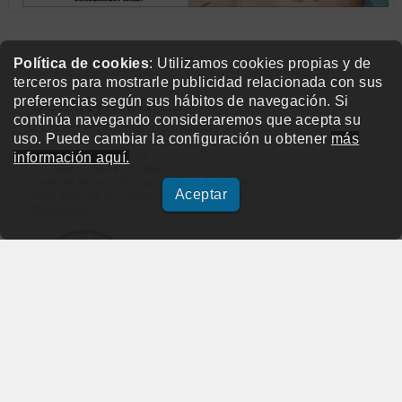
Política de cookies
: Utilizamos cookies propias y de
terceros para mostrarle publicidad relacionada con sus
beautymed.es
preferencias según sus hábitos de navegación. Si
continúa navegando consideraremos que acepta su
Copyright © 2015-2026 BeautyMarket S.L.
uso. Puede cambiar la configuración u obtener
más
info@beautymarket.es
información aquí.
Tel./Wsp.: +34 661913286
Calle de Avinyó, 29 - bajos. 08002 Barcelona
Aceptar
Calle Fortuny, 51 - bajos. 28010 Madrid
Aviso legal