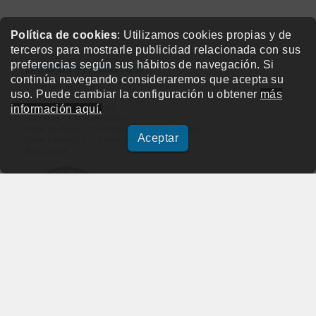
Política de cookies
: Utilizamos cookies propias y de
terceros para mostrarle publicidad relacionada con sus
beautymed.es
preferencias según sus hábitos de navegación. Si
continúa navegando consideraremos que acepta su
Copyright © 2015-2026 BeautyMarket S.L.
uso. Puede cambiar la configuración u obtener
más
información aquí.
info@beautymarket.es
Tel./Wsp.: +34 661913286
Calle de Avinyó, 29 - bajos. 08002 Barcelona
Aceptar
Calle Fortuny, 51 - bajos. 28010 Madrid
Aviso legal