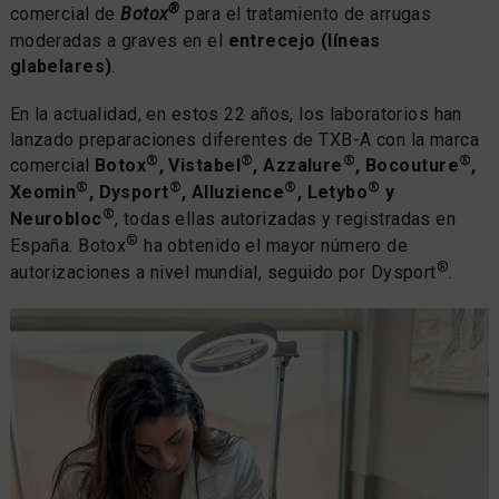
®
comercial de
Botox
para el tratamiento de arrugas
moderadas a graves en el
entrecejo (líneas
glabelares)
.
En la actualidad, en estos 22 años, los laboratorios han
lanzado preparaciones diferentes de TXB-A con la marca
®
®
®
®
comercial
Botox
, Vistabel
, Azzalure
, Bocouture
,
®
®
®
®
Xeomin
, Dysport
, Alluzience
, Letybo
y
®
Neurobloc
, todas ellas autorizadas y registradas en
®
España. Botox
ha obtenido el mayor número de
®
autorizaciones a nivel mundial, seguido por Dysport
.