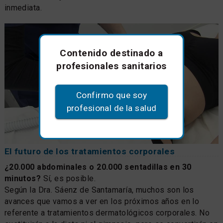
inmediata.
Contenido destinado a
profesionales sanitarios
Confirmo que soy
profesional de la salud
El futuro de los tratamientos corporales
¿20.000 abdominales o 20.000 sentadillas en 30
minutos?
Sí, es posible.
Según la Dra. Sáenz de Santamaría, muchos son los
avances que vamos a ver en los próximos años en lo
referente a tratamientos dermatológicos corporales. No