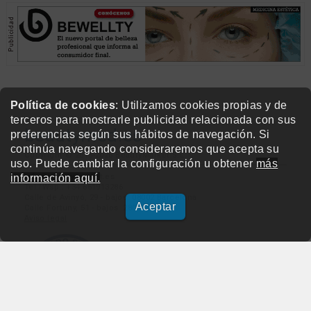
Política de cookies
: Utilizamos cookies propias y de
terceros para mostrarle publicidad relacionada con sus
beautymed.es
preferencias según sus hábitos de navegación. Si
continúa navegando consideraremos que acepta su
Copyright © 2015-2026 BeautyMarket S.L.
uso. Puede cambiar la configuración u obtener
más
info@beautymarket.es
información aquí.
Tel./Wsp.: +34 661913286
Calle de Avinyó, 29 - bajos. 08002 Barcelona
Aceptar
Calle Fortuny, 51 - bajos. 28010 Madrid
Aviso legal