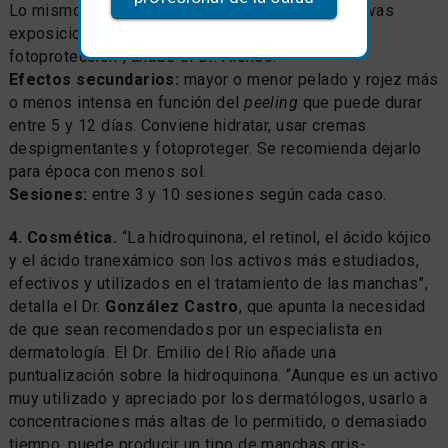
Lo mismo ocurre con los léntigos con las sucesivas
exposiciones solares si no hay una adecuada
fotoprotección”, añade el Dr. Alonso.
Efectos secundarios:
mayor o menor pelado y rojez más
o menos intensa en función del
peeling
que puede durar
entre 5 y 12 días. Conviene hidratar, usar cremas
despigmentantes y fotoproteger. Se recomienda dejarlo
para época con menos sol.
Sesiones:
entre 3 y 10 sesiones según cada caso.
4. Cosmética.
“La hidroquinona, el retinol, el ácido kójico
y el ácido tranexámico son los activos más estudiados,
efectivos y utilizados en el tratamiento de las manchas”,
detalla el Dr.
González Castro
, que apunta la necesidad
de que sean recomendados por un especialista en
dermatología. El Dr. Emilio del Río añade una
puntualización sobre la hidroquinona. “Aunque es un activo
muy utilizado y apreciado por los dermatólogos, usarlo a
concentraciones más altas de lo permitido, o demasiado
tiempo, puede producir un tipo de manchas gris-