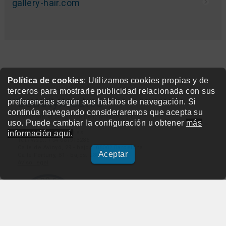
gallery-hair.com
Política de cookies
: Utilizamos cookies propias y de
terceros para mostrarle publicidad relacionada con sus
beautymed.es
preferencias según sus hábitos de navegación. Si
continúa navegando consideraremos que acepta su
Copyright © 2015-2026 BeautyMarket S.L.
uso. Puede cambiar la configuración u obtener
más
info@beautymarket.es
información aquí.
Tel./Wsp.: +34 661913286
Calle de Avinyó, 29 - bajos. 08002 Barcelona
Aceptar
Calle Fortuny, 51 - bajos. 28010 Madrid
Aviso legal