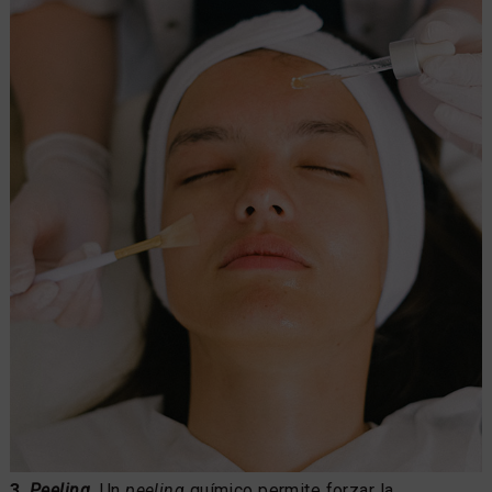
3.
Peeling
.
Un
peeling
químico permite forzar la