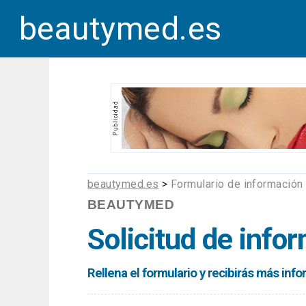
beautymed.es
beautymed.es
>
Formulario de información
BEAUTYMED
Solicitud de info
Rellena el formulario y recibirás más in