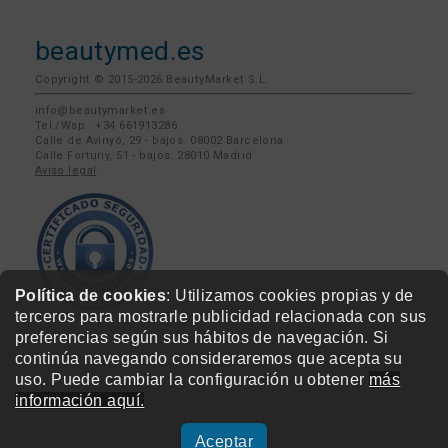
beautymed.es
Copyright © 2015-2026 BeautyMarket S.L.
info@beautymarket.es
Tel./Wsp.: +34 661913286
Calle de Avinyó, 29 - bajos. 08002 Barcelona
Calle Fortuny, 51 - bajos. 28010 Madrid
Aviso legal
Política de cookies
: Utilizamos cookies propias y de
terceros para mostrarle publicidad relacionada con sus
preferencias según sus hábitos de navegación. Si
continúa navegando consideraremos que acepta su
uso. Puede cambiar la configuración u obtener
más
información aquí.
Aceptar