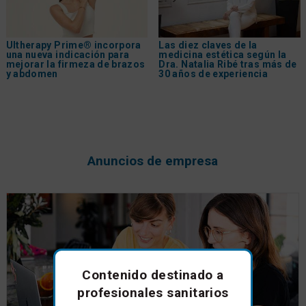
Ultherapy Prime® incorpora
Las diez claves de la
una nueva indicación para
medicina estética según la
mejorar la firmeza de brazos
Dra. Natalia Ribé tras más de
y abdomen
30 años de experiencia
Anuncios de empresa
Contenido destinado a
profesionales sanitarios