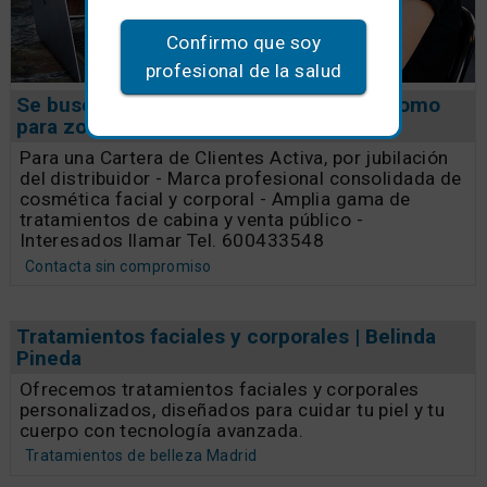
Confirmo que soy
profesional de la salud
Se busca distribuidor o comercial autónomo
para zona de Málaga
Para una Cartera de Clientes Activa, por jubilación
del distribuidor - Marca profesional consolidada de
cosmética facial y corporal - Amplia gama de
tratamientos de cabina y venta público -
Interesados llamar Tel. 600433548
Contacta sin compromiso
Tratamientos faciales y corporales | Belinda
Pineda
Ofrecemos tratamientos faciales y corporales
personalizados, diseñados para cuidar tu piel y tu
cuerpo con tecnología avanzada.
Tratamientos de belleza Madrid