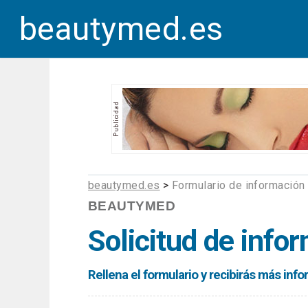
beautymed.es
beautymed.es
>
Formulario de información
BEAUTYMED
Solicitud de info
Rellena el formulario y recibirás más in