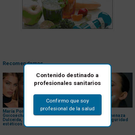
Recomendamos
Contenido destinado a
profesionales sanitarios
Confirmo que soy
profesional de la salud
María Pombo, Jessica
Rellenos dérmicos
Goicoecha, Laura Escanes y
falsificados: una amenaza
Dulceida, los retoques
creciente para la seguridad
estéticos de las
influencers
del paciente