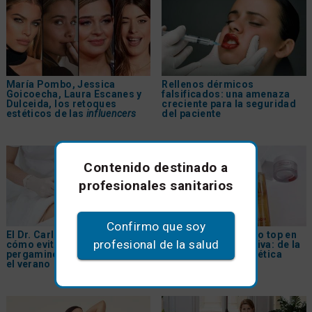
María Pombo, Jessica
Rellenos dérmicos
Goicoecha, Laura Escanes y
falsificados: una amenaza
Dulceida, los retoques
creciente para la seguridad
estéticos de las
influencers
del paciente
Contenido destinado a
profesionales sanitarios
Confirmo que soy
El Dr. Carlos Gómez explica
PDRN, el tratamiento top en
profesional de la salud
cómo evitar la 'piel de
medicina regenerativa: de la
pergamino' en el escote tras
inyección a la cosmética
el verano