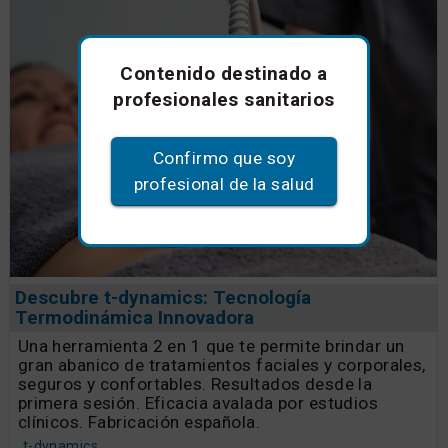
Contenido destinado a
profesionales sanitarios
Confirmo que soy
profesional de la salud
Descubre t-dynamics: Tecnología
Termodinámica Innovadora
Una herramienta 2 en 1 que te permite brindar un
gran abanico de tratamientos faciales y corporales,
seguros y confortables. Resultados desde la
primera sesión. Eficacia avalada por estudios
clínicos. Fabricación española.
t-dynamics