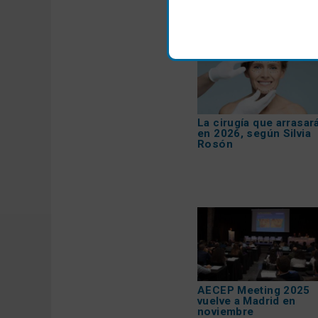
Recomendamos
La cirugía que arrasar
en 2026, según Silvia
Rosón
AECEP Meeting 2025
vuelve a Madrid en
noviembre