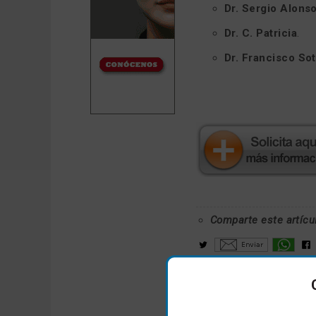
Dr. Sergio Alons
Dr. C. Patricia
.
Dr. Francisco So
Comparte este artícu