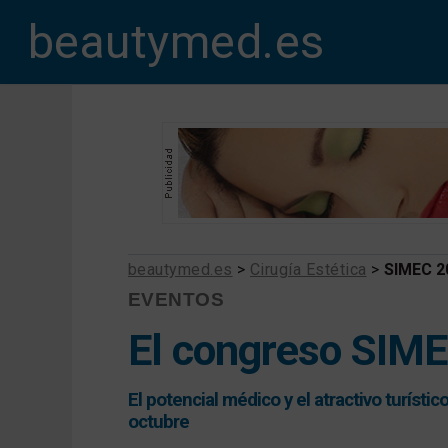
beautymed.es
beautymed.es
>
Cirugía Estética
>
SIMEC 2
EVENTOS
El congreso SIME
El potencial médico y el atractivo turísti
octubre