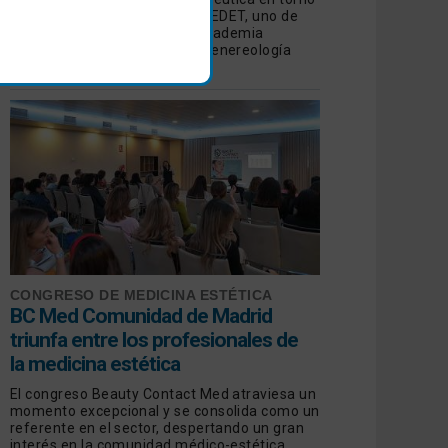
a las manchas de manos de GEDET, uno de
los Grupos de Trabajo de la Academia
Española de Dermatología y Venereología
(AEDV)
CONGRESO DE MEDICINA ESTÉTICA
BC Med Comunidad de Madrid
triunfa entre los profesionales de
la medicina estética
El congreso Beauty Contact Med atraviesa un
momento excepcional y se consolida como un
referente en el sector, despertando un gran
interés en la comunidad médico-estética