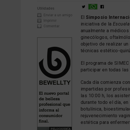
Utilidades
Enviar a un amigo
El
Simposio Internaci
Imprimir
iniciativa de la
Escuela
Comentar
anualmente a médicos 
ginecólogos, oftalmól
objetivo de realizar u
técnicas estético-quirú
El programa de SIMEC 
participar en todas las
Cada día comienza co
impartidas por profesio
las 10:00 h, los asist
durante todo el día, e
botulínica, bioestimula
rejuvenecimiento vagin
estética para enfermer