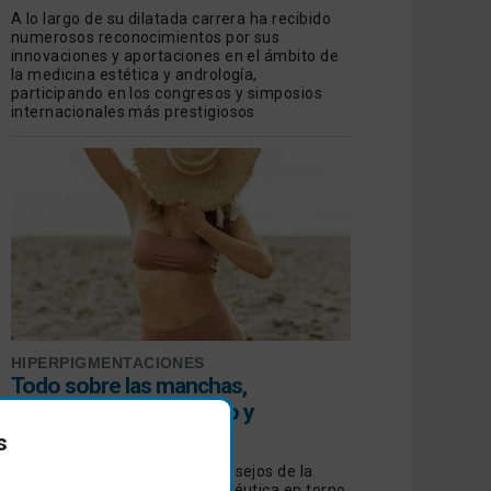
A lo largo de su dilatada carrera ha recibido
numerosos reconocimientos por sus
innovaciones y aportaciones en el ámbito de
la medicina estética y andrología,
participando en los congresos y simposios
internacionales más prestigiosos
HIPERPIGMENTACIONES
Todo sobre las manchas,
prevención, diagnóstico y
tratamiento
s
Revisamos las opiniones y consejos de la
Dermatología Estética y Terapéutica en torno