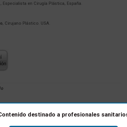
o
, Especialista en Cirugía Plástica, España.
to
, Cirujano Plástico. USA.
lo
Contenido destinado a profesionales sanitario