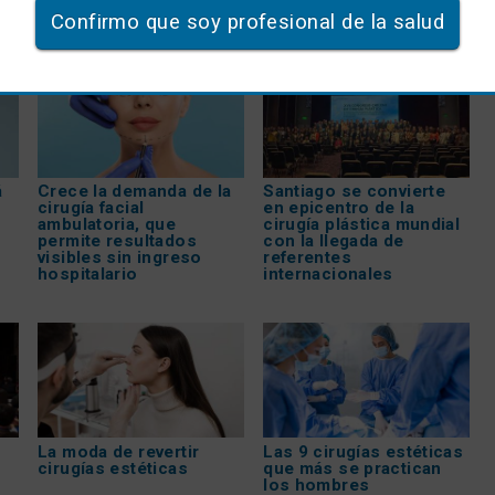
Confirmo que soy profesional de la salud
á
Crece la demanda de la
Santiago se convierte
cirugía facial
en epicentro de la
ambulatoria, que
cirugía plástica mundial
permite resultados
con la llegada de
visibles sin ingreso
referentes
hospitalario
internacionales
La moda de revertir
Las 9 cirugías estéticas
cirugías estéticas
que más se practican
los hombres