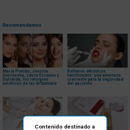
Recomendamos
María Pombo, Jessica
Rellenos dérmicos
Goicoecha, Laura Escanes y
falsificados: una amenaza
Dulceida, los retoques
creciente para la seguridad
estéticos de las
influencers
del paciente
Contenido destinado a