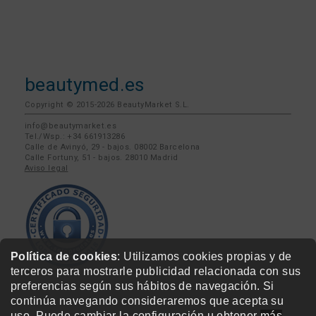
beautymed.es
Copyright © 2015-2026 BeautyMarket S.L.
info@beautymarket.es
Tel./Wsp.: +34 661913286
Calle de Avinyó, 29 - bajos. 08002 Barcelona
Calle Fortuny, 51 - bajos. 28010 Madrid
Aviso legal
Política de cookies
: Utilizamos cookies propias y de
terceros para mostrarle publicidad relacionada con sus
preferencias según sus hábitos de navegación. Si
continúa navegando consideraremos que acepta su
uso. Puede cambiar la configuración u obtener
más