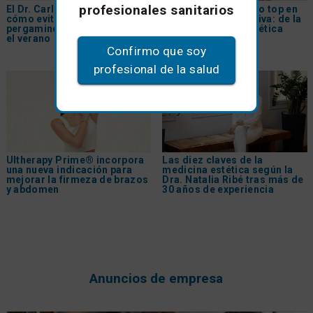
profesionales sanitarios
El Dr. Carlos Gómez explica
PDRN, el tratamiento top en
cómo evitar la 'piel de
medicina regenerativa: de la
pergamino' en el escote tras
inyección a la cosmética
el verano
Confirmo que soy
profesional de la salud
Ultherapy Prime® incorpora
Las diez claves de la
una nueva indicación para
medicina estética según la
mejorar la firmeza de brazos
Dra. Natalia Ribé tras más de
y abdomen
30 años de experiencia
Anuncios de empresa