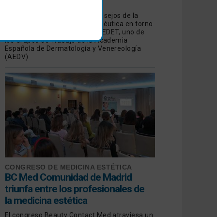
tratamiento
Revisamos las opiniones y consejos de la
Dermatología Estética y Terapéutica en torno
a las manchas de manos de GEDET, uno de
los Grupos de Trabajo de la Academia
Española de Dermatología y Venereología
(AEDV)
CONGRESO DE MEDICINA ESTÉTICA
BC Med Comunidad de Madrid
triunfa entre los profesionales de
la medicina estética
El congreso Beauty Contact Med atraviesa un