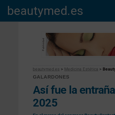
beautymed.es
beautymed.es
>
Medicina Estética
>
Beaut
GALARDONES
Así fue la entrañ
2025