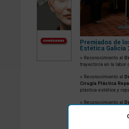
Premiados de lo
Estética Galicia
» Reconocimiento al
Dr
trayectoria en la labor
» Reconocimiento al
D
Cirugía Plástica Rep
plástica estética y rep
» Reconocimiento al
Dr
pionero en la divulgac