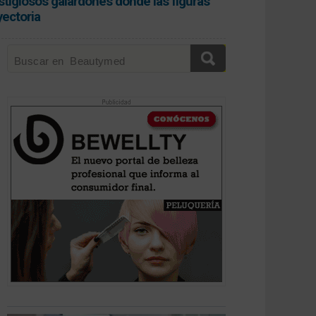
stigiosos galardones donde las figuras
yectoria