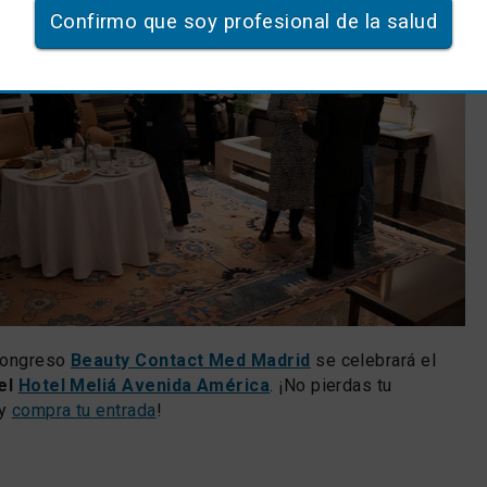
Confirmo que soy profesional de la salud
 congreso
Beauty Contact Med Madrid
se celebrará el
 el
Hotel Meliá Avenida América
. ¡No pierdas tu
 y
compra tu entrada
!