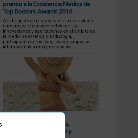
premio a la Excelencia Médica de
Top Doctors Awards 2016
A lo largo de su dilatada carrera ha recibido
numerosos reconocimientos por sus
innovaciones y aportaciones en el ámbito de
la medicina estética y andrología,
participando en los congresos y simposios
internacionales más prestigiosos
HIPERPIGMENTACIONES
Todo sobre las manchas,
s
prevención, diagnóstico y