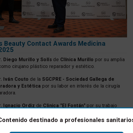
s Beauty Contact Awards Medicina
 2025
. Diego Murillo y Solís
de
Clínica Murillo
por su amplia
 como cirujano plástico reparador y estético.
r. Iván Couto
de la
SGCPRE - Sociedad Gallega de
aradora y Estética
por su labor en interés de la cirugía
aradora.
. Ignacio Ordiz
de
Clinica "El Fontán"
por su trabajo
ión y desarrollo de la mesoterapia en España.
Contenido destinado a profesionales sanitario