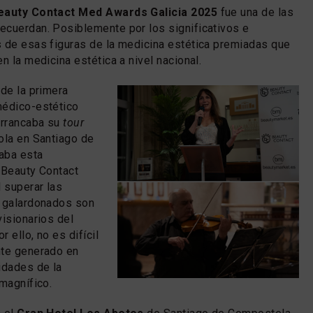
eauty Contact Med Awards Galicia 2025
fue una de las
ecuerdan. Posiblemente por los significativos e
 de esas figuras de la medicina estética premiadas que
n la medicina estética a nivel nacional.
 de la primera
médico-estético
arrancaba su
tour
ola en Santiago de
aba esta
 Beauty Contact
l superar las
s galardonados son
visionarios del
r ello, no es difícil
nte generado en
idades de la
 magnífico.