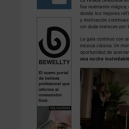
La velada celebrada e
fue realmente mágica,
donde los mejores refl
y motivación continua
sin duda merecen por t
La gala continuó con 
música clásica. Un mom
oportunidad de acercar
una noche inolvidabl