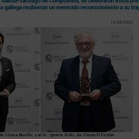
 Galicia-Santiago de Compostela, se celebraron estos pre
a gallega recibieron un merecido reconocimiento a su tra
12/03/2025
de Clínica Murillo; y el Dr. Ignacio Ordiz, de Clinica El Fontán.