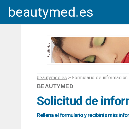
beautymed.es
beautymed.es
>
Formulario de información
BEAUTYMED
Solicitud de info
Rellena el formulario y recibirás más in