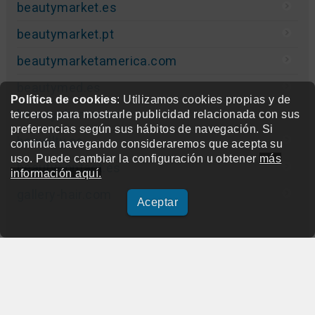
beautymarket.es
beautymarket.pt
beautymarketamerica.com
beautymed.es
Política de cookies
: Utilizamos cookies propias y de
beautypharma.es
terceros para mostrarle publicidad relacionada con sus
preferencias según sus hábitos de navegación. Si
bewellty.es
continúa navegando consideraremos que acepta su
uso. Puede cambiar la configuración u obtener
más
beautycontact.es
información aquí.
gallery-hair.com
Aceptar