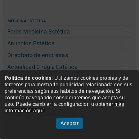
MEDICINA ESTÉTICA
Foros Medicina Estética
Anuncios Estética
Directorio de empresas
Actualidad Cirugía Estética
Actualidad Medicina Estética
Política de cookies
: Utilizamos cookies propias y de
terceros para mostrarle publicidad relacionada con sus
Dermatología Estética
preferencias según sus hábitos de navegación. Si
continúa navegando consideraremos que acepta su
Cursos y eventos
uso. Puede cambiar la configuración u obtener
más
información aquí.
Encuestas Medicina Estética
Aceptar