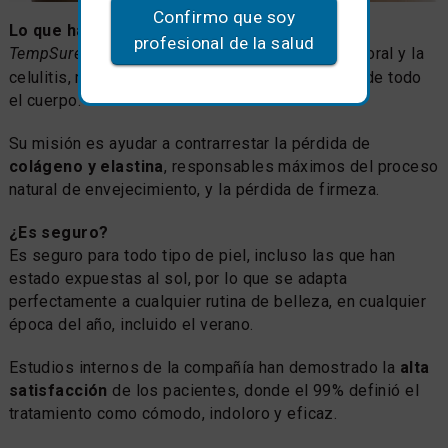
Confirmo que soy
Lo que hace.
profesional de la salud
®
TempSure Firm
tensa y reduce el volumen corporal y la
celulitis, reafirmando considerablemente la piel de todo
el cuerpo.
Su misión es ayudar a contrarrestar la pérdida de
colágeno y elastina
, responsables máximos del proceso
natural de envejecimiento, y la pérdida de firmeza.
¿Es seguro?
Es seguro para todo tipo de piel, incluso las que han
estado expuestas al sol, por lo que se adapta
perfectamente a cualquier rutina de belleza, en cualquier
época del año, incluido el verano.
Estudios internos de la compañía han demostrado la
alta
satisfacción
de los pacientes, donde el 99% definió el
tratamiento como cómodo, indoloro y eficaz.