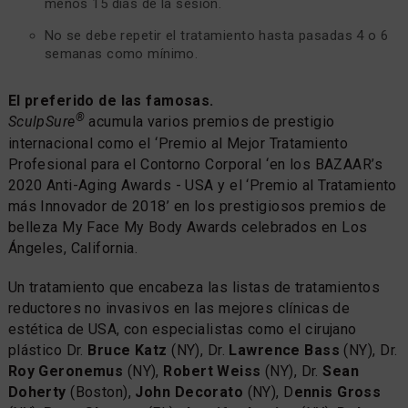
menos 15 días de la sesión.
No se debe repetir el tratamiento hasta pasadas 4 o 6
semanas como mínimo.
El preferido de las famosas.
®
SculpSure
acumula varios premios de prestigio
internacional como el ‘Premio al Mejor Tratamiento
Profesional para el Contorno Corporal ‘en los BAZAAR’s
2020 Anti-Aging Awards - USA y el ‘Premio al Tratamiento
más Innovador de 2018’ en los prestigiosos premios de
belleza My Face My Body Awards celebrados en Los
Ángeles, California.
Un tratamiento que encabeza las listas de tratamientos
reductores no invasivos en las mejores clínicas de
estética de USA, con especialistas como el cirujano
plástico Dr.
Bruce Katz
(NY), Dr.
Lawrence Bass
(NY), Dr.
Roy Geronemus
(NY),
Robert Weiss
(NY), Dr.
Sean
Doherty
(Boston),
John Decorato
(NY), D
ennis Gross