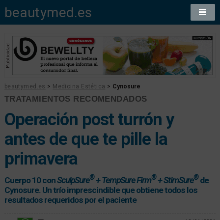
beautymed.es
beautymed.es
>
Medicina Estética
>
Cynosure
TRATAMIENTOS RECOMENDADOS
Operación post turrón y
antes de que te pille la
primavera
®
®
®
Cuerpo 10 con
SculpSure
+ TempSure Firm
+ StimSure
de
Cynosure. Un trío imprescindible que obtiene todos los
resultados requeridos por el paciente