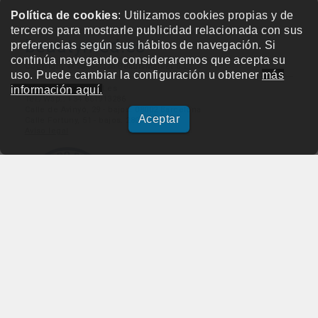
Política de cookies
: Utilizamos cookies propias y de
terceros para mostrarle publicidad relacionada con sus
beautymed.es
preferencias según sus hábitos de navegación. Si
continúa navegando consideraremos que acepta su
Copyright © 2015-2026 BeautyMarket S.L.
uso. Puede cambiar la configuración u obtener
más
info@beautymarket.es
información aquí.
Tel./Wsp.: +34 661913286
Calle de Avinyó, 29 - bajos. 08002 Barcelona
Aceptar
Calle Fortuny, 51 - bajos. 28010 Madrid
Aviso legal