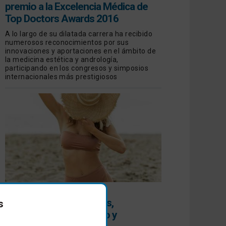
premio a la Excelencia Médica de
Top Doctors Awards 2016
A lo largo de su dilatada carrera ha recibido
numerosos reconocimientos por sus
innovaciones y aportaciones en el ámbito de
la medicina estética y andrología,
participando en los congresos y simposios
internacionales más prestigiosos
HIPERPIGMENTACIONES
Todo sobre las manchas,
s
prevención, diagnóstico y