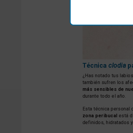
Técnica
clodia
pa
¿Has notado tus labio
también sufren los afe
más sensibles de nu
durante todo el año.
Esta técnica personal d
zona peribucal
está d
definidos, hidratados 