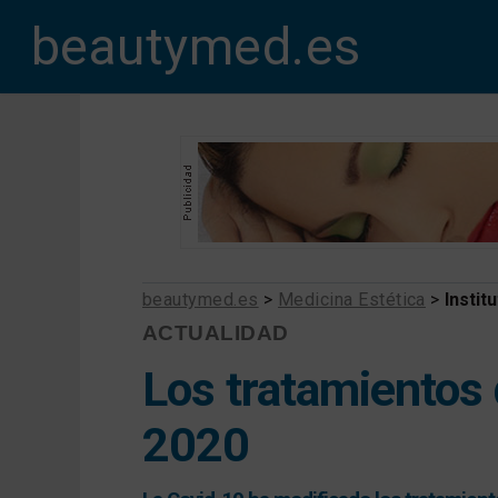
beautymed.es
beautymed.es
>
Medicina Estética
>
Instit
ACTUALIDAD
Los tratamientos
2020