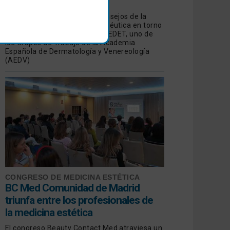
tratamiento
Revisamos las opiniones y consejos de la
Dermatología Estética y Terapéutica en torno
a las manchas de manos de GEDET, uno de
los Grupos de Trabajo de la Academia
Española de Dermatología y Venereología
(AEDV)
CONGRESO DE MEDICINA ESTÉTICA
BC Med Comunidad de Madrid
triunfa entre los profesionales de
la medicina estética
El congreso Beauty Contact Med atraviesa un