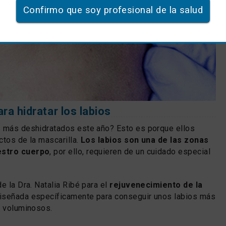
Confirmo que soy profesional de la salud
ra hidratar los labios
s más deshidratados este año? Esto es porque ellos
ctos de la mascarilla.
Los labios son una de las zonas
estro cuerpo
, por ello, requieren de un cuidado especial
e la Dra. Natalia Ribé para el
rejuvenecimiento de la
iseñada específicamente para conseguir unos labios más
y voluminosos.