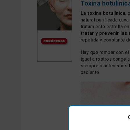
Toxina botulínica
La toxina botulínica
, 
natural purificada cuya
tratamiento estrella e
tratar y prevenir las
repetida y constante de
Hay que romper con el 
igual a rostros congela
siempre mantenemos
l
paciente.