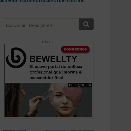
lia Ribé comenta cuáles han sido los