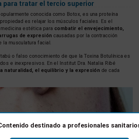
 para tratar el tercio superior
popularmente conocida como Botox, es una proteína
 propiedad es relajar los músculos faciales. Es el
n medicina estética para
combatir el envejecimiento,
 arrugas de expresión
causadas por la contracción
 la musculatura facial.
tabú o falso conocimiento de que la Toxina Botulínica es
dos e inexpresivos. En el Institut Dra. Natalia Ribé
a naturalidad, el equilibrio y la expresión
de cada
Contenido destinado a profesionales sanitario