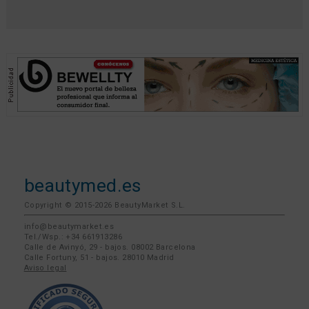
beautymarket.pt
beautymarketamerica.com
beautymed.es
beautypharma.es
bewellty.es
beautycontact.es
gallery-hair.com