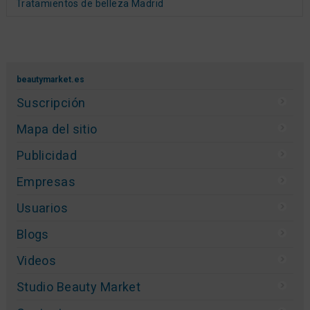
MARK BEAUTY presenta Müster Beauty Technology,
la marca líder en tecnología avanzada, respaldada
por su Tech Lab, que asegura resultados efectivos y
seguros. Equipos de alta calidad con un
rendimiento excepcional.
La nueva generación de la Belleza
Tratamientos faciales y corporales | Belinda
Pineda
Ofrecemos tratamientos faciales y corporales
personalizados, diseñados para cuidar tu piel y tu
cuerpo con tecnología avanzada.
Tratamientos de belleza Madrid
beautymarket.es
Suscripción