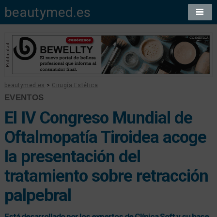
beautymed.es
beautymed.es
>
Cirugía Estética
EVENTOS
El IV Congreso Mundial de
Oftalmopatía Tiroidea acoge
la presentación del
tratamiento sobre retracción
palpebral
Está desarrollado por los expertos de Clínica Soft y su base