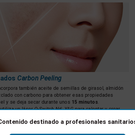
ltados
Carbon Peeling
corpora también aceite de semillas de girasol, almidón
clado con carbono para obtener esas propiedades
piel y se deja secar durante unos
15 minutos
.
utiliza un láser
Q-Switch Nd: YAG
para calentar y crear
tículas de carbono en la piel, lo que lleva a descomponer
Contenido destinado a profesionales sanitario
uientes propiedades: