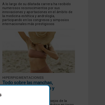
A lo largo de su dilatada carrera ha recibido
numerosos reconocimientos por sus
innovaciones y aportaciones en el ámbito de
la medicina estética y andrología,
participando en los congresos y simposios
internacionales más prestigiosos
HIPERPIGMENTACIONES
Todo sobre las manchas,
prevención, diagnóstico y
tratamiento
s
Revisamos las opiniones y consejos de la
Dermatología Estética y Terapéutica en torno