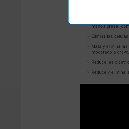
Poros despejados
Reduce los poros 
Reduce las glándul
menos grasa (contr
Elimina las células
Mata y elimina las
moderado a grave
Reduce las cicatri
Reduce y elimina 