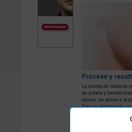
Proceso y resu
La crema de carbono in
de patata y bambú mez
únicas, se aplica a la 
Tras su eliminación se 
implosiones de las par
el carbono con las sig