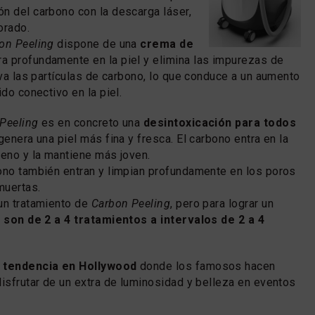
n del carbono con la descarga láser,
orado.
on Peeling
dispone de una
crema de
a profundamente en la piel y elimina las impurezas de
iva las partículas de carbono, lo que conduce a un aumento
ido conectivo en la piel.
Peeling
es en concreto una
desintoxicación para todos
 genera una piel más fina y fresca. El carbono entra en la
geno y la mantiene más joven.
ono también entran y limpian profundamente en los poros
muertas.
un tratamiento de
Carbon Peeling
, pero para lograr un
l son de 2 a 4 tratamientos a intervalos de 2 a 4
 tendencia en Hollywood
donde los famosos hacen
disfrutar de un extra de luminosidad y belleza en eventos