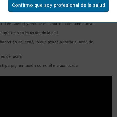
 de sebo.
Confirmo que soy profesional de la salud
grandes.
as sebáceas productoras de aceite, haciendo que la piel sea
ol de aceite) y reduce el desarrollo de acné nuevo.
 superficiales muertas de la piel.
 bacterias del acné, lo que ayuda a tratar el acné de
.
ces del acné.
la hiperpigmentación como el melasma, etc.