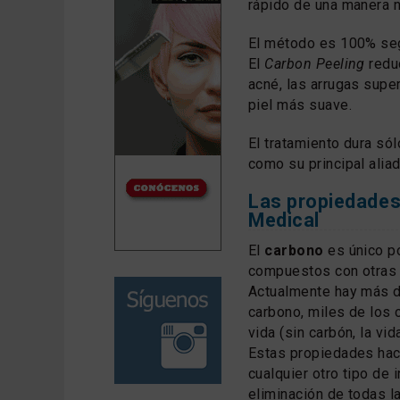
rápido de una manera 
El método es 100% segu
El
Carbon Peeling
reduc
acné, las arrugas supe
piel más suave.
El tratamiento dura só
como su principal alia
Las propiedades
Medical
El
carbono
es único p
compuestos con otras 
Actualmente hay más 
carbono, miles de los 
vida (sin carbón, la vida
Estas propiedades hac
cualquier otro tipo de 
eliminación de todas l