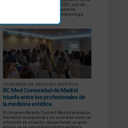
a las manchas de manos de GEDET, uno de
los Grupos de Trabajo de la Academia
Española de Dermatología y Venereología
(AEDV)
CONGRESO DE MEDICINA ESTÉTICA
BC Med Comunidad de Madrid
triunfa entre los profesionales de
la medicina estética
El congreso Beauty Contact Med atraviesa un
momento excepcional y se consolida como un
referente en el sector, despertando un gran
interés en la comunidad médico-estética