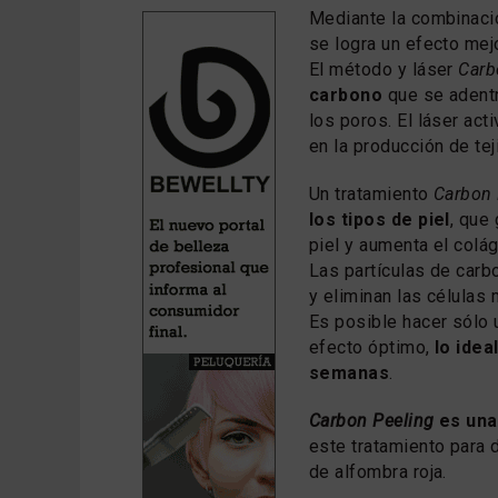
Mediante la combinació
se logra un efecto mej
El método y láser
Carb
carbono
que se adentr
los poros. El láser act
en la producción de tej
Un tratamiento
Carbon 
los tipos de piel
, que
piel y aumenta el colá
Las partículas de carb
y eliminan las células 
Es posible hacer sólo 
efecto óptimo,
lo idea
semanas
.
Carbon Peeling
es una
este tratamiento para 
de alfombra roja.