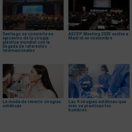
Santiago se convierte en
AECEP Meeting 2025 vuelve a
epicentro de la cirugía
Madrid en noviembre
plástica mundial con la
llegada de referentes
internacionales
La moda de revertir cirugías
Las 9 cirugías estéticas que
estéticas
más se practican los
hombres