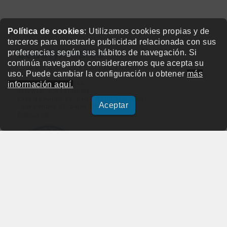
Política de cookies
: Utilizamos cookies propias y de
terceros para mostrarle publicidad relacionada con sus
beautymed.es
preferencias según sus hábitos de navegación. Si
continúa navegando consideraremos que acepta su
Copyright © 2015-2026 BeautyMarket S.L.
uso. Puede cambiar la configuración u obtener
más
información aquí.
info@beautymarket.es
Tel./Wsp.: +34 661913286
Calle de Avinyó, 29 - bajos. 08002 Barcelona
Aceptar
Calle Fortuny, 51 - bajos. 28010 Madrid
Aviso legal