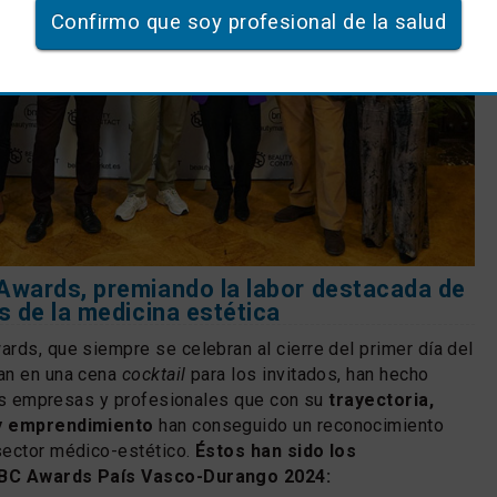
Confirmo que soy profesional de la salud
Awards, premiando la labor destacada de
s de la medicina estética
rds, que siempre se celebran al cierre del primer día del
an en una cena
cocktail
para los invitados, han hecho
 las empresas y profesionales que con su
trayectoria,
 y emprendimiento
han conseguido un reconocimiento
sector médico-estético.
Éstos han sido los
 BC Awards País Vasco-Durango 2024: