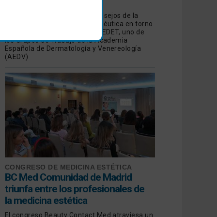
tratamiento
Revisamos las opiniones y consejos de la
Dermatología Estética y Terapéutica en torno
a las manchas de manos de GEDET, uno de
los Grupos de Trabajo de la Academia
Española de Dermatología y Venereología
(AEDV)
CONGRESO DE MEDICINA ESTÉTICA
BC Med Comunidad de Madrid
triunfa entre los profesionales de
la medicina estética
El congreso Beauty Contact Med atraviesa un