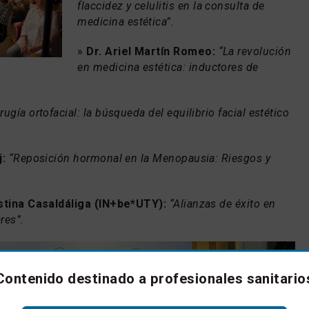
flaccidez y celulitis en la consulta de
medicina estética”.
»
Dr. Ariel Martín Romeo:
“La revolución
en medicina estética: inductores de
rugía ortofacial: la búsqueda del equilibrio facial estético
j:
“Reposición hormonal en la Menopausia: Riesgos y
istina Casaldáliga (IN+be*UTY):
“Alianzas de éxito en
res”.
Contenido destinado a profesionales sanitario