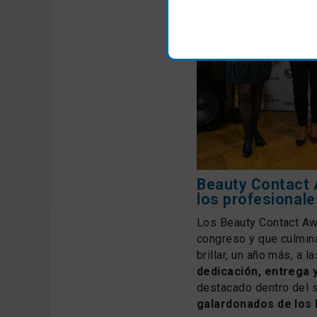
Beauty Contact 
los profesionale
Los Beauty Contact Awa
congreso y que culmin
brillar, un año más, a
dedicación, entrega
destacado dentro del 
galardonados de los