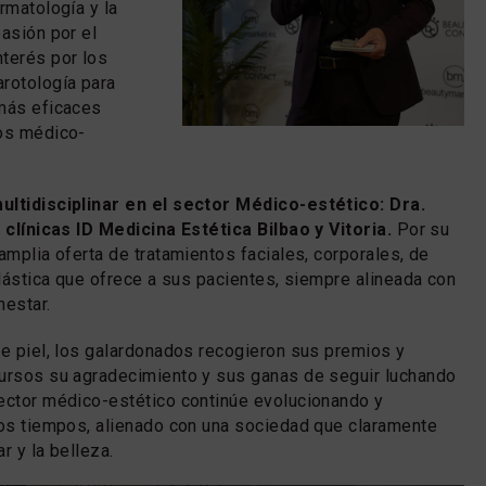
rmatología y la
pasión por el
terés por los
rotología para
 más eficaces
ros médico-
ultidisciplinar en el sector Médico-estético: Dra.
a clínicas ID Medicina Estética Bilbao y Vitoria.
Por su
amplia oferta de tratamientos faciales, corporales, de
plástica que ofrece a sus pacientes, siempre alineada con
nestar.
de piel, los galardonados recogieron sus premios y
cursos su agradecimiento y sus ganas de seguir luchando
ector médico-estético continúe evolucionando y
los tiempos, alienado con una sociedad que claramente
r y la belleza.