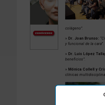
colágeno”.
»
Dr. Joan Brunso:
“Ci
y funcional de la cara”.
»
Dr. Luis López Talla
beneficios”.
»
Mónica Collell y Cr
clínicas multidisciplina