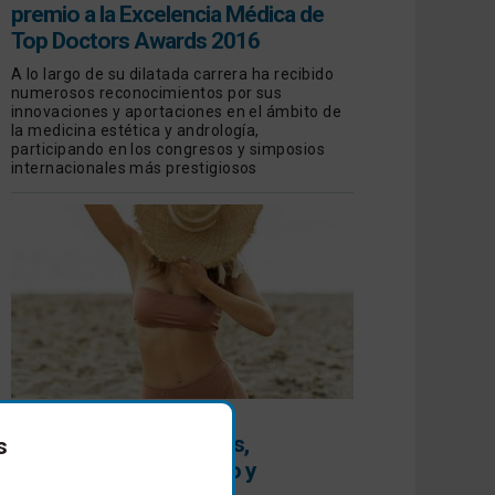
premio a la Excelencia Médica de
Top Doctors Awards 2016
A lo largo de su dilatada carrera ha recibido
numerosos reconocimientos por sus
innovaciones y aportaciones en el ámbito de
la medicina estética y andrología,
participando en los congresos y simposios
internacionales más prestigiosos
HIPERPIGMENTACIONES
Todo sobre las manchas,
s
prevención, diagnóstico y