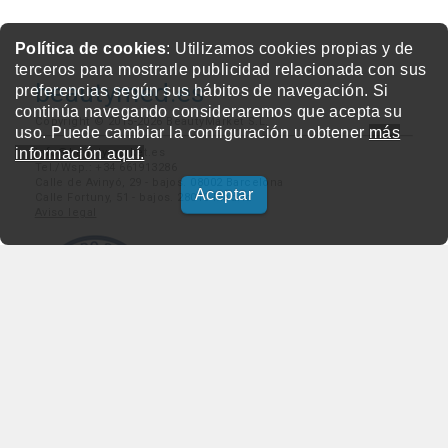
Política de cookies
: Utilizamos cookies propias y de
terceros para mostrarle publicidad relacionada con sus
beautymed.es
preferencias según sus hábitos de navegación. Si
continúa navegando consideraremos que acepta su
Copyright © 2015-2026 BeautyMarket S.L.
uso. Puede cambiar la configuración u obtener
más
información aquí.
info@beautymarket.es
Tel./Wsp.: +34 661913286
Calle de Avinyó, 29 - bajos. 08002 Barcelona
Aceptar
Calle Fortuny, 51 - bajos. 28010 Madrid
Aviso legal