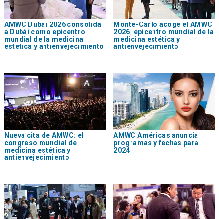
AMWC Dubai 2026 consolida
Monte-Carlo acoge el AMWC
a Dubái como epicentro
2026, epicentro mundial de la
mundial de la medicina
medicina estética y
estética y antienvejecimiento
antienvejecimiento
Nueva cita de AMWC: el
AMWC Américas anuncia
congreso mundial de
programas y fechas para
medicina estética y
2024
antienvejecimiento