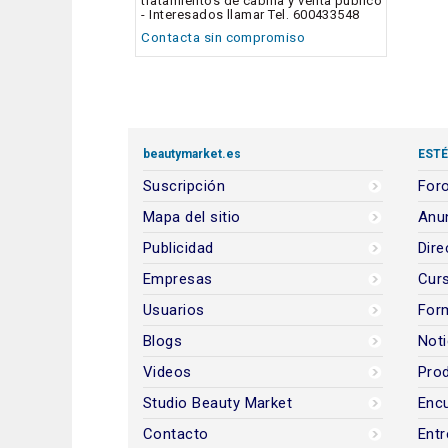
tratamientos de cabina y venta público
- Interesados llamar Tel. 600433548
Contacta sin compromiso
beautymarket.es
ESTÉ
Suscripción
Foro
Mapa del sitio
Anun
Publicidad
Dire
Empresas
Cur
Usuarios
For
Blogs
Noti
Videos
Prod
Studio Beauty Market
Encu
Contacto
Entr