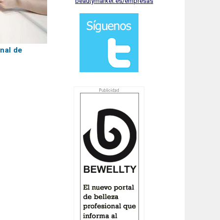
beautymarket.es/empresas
nal de