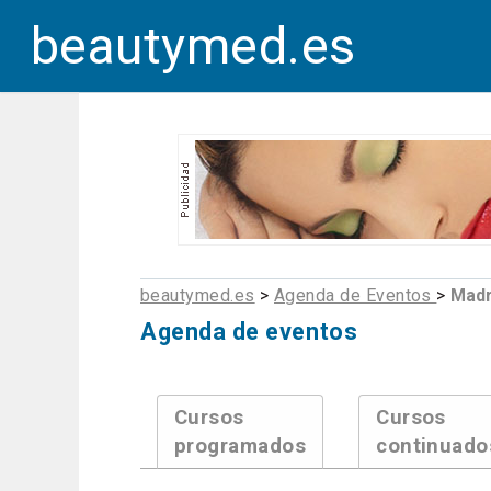
beautymed.es
beautymed.es
>
Agenda de Eventos
>
Madr
Agenda de eventos
Cursos
Cursos
programados
continuado