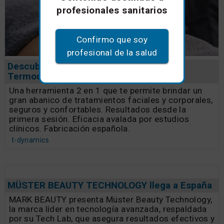
profesionales sanitarios
Confirmo que soy
profesional de la salud
Descubre t-dynamics: Tecnología
Termodinámica Innovadora
Una herramienta 2 en 1 que te permite brindar un
gran abanico de tratamientos faciales y corporales,
seguros y confortables. Resultados desde la
primera sesión. Eficacia avalada por estudios
clínicos. Fabricación española.
t-dynamics