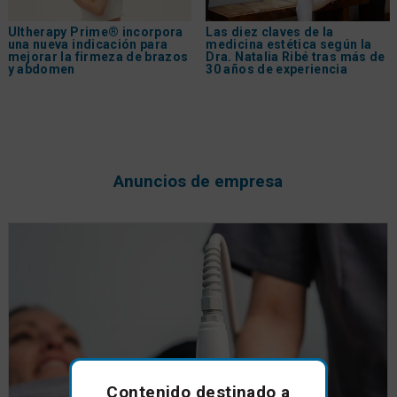
Ultherapy Prime® incorpora
Las diez claves de la
una nueva indicación para
medicina estética según la
mejorar la firmeza de brazos
Dra. Natalia Ribé tras más de
y abdomen
30 años de experiencia
Anuncios de empresa
Contenido destinado a