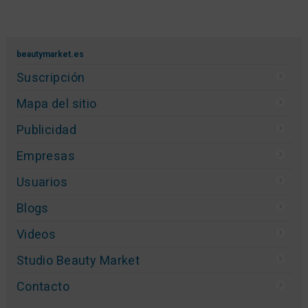
Alquiler sala para masajes o prácticas terapéuticas
por horas, días, semanas o meses. Totalmente
equipada: camilla eléctrica, mesa de despacho,
sillas, carrito... Metro Guzmán el Bueno.
osteovital.es
Capilar Clinique Valencia
Técnica de microtrasplante de folículos FUE.
Centros médicos de vanguardia. Contigo del
principio hasta el final. Seguimos tu caso. Primera
visita gratuita.
capilarclinique.com
beautymarket.es
Suscripción
Mapa del sitio