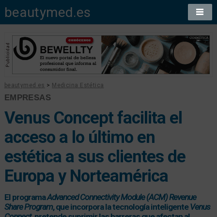
beautymed.es
beautymed.es
>
Medicina Estética
EMPRESAS
Venus Concept facilita el
acceso a lo último en
estética a sus clientes de
Europa y Norteamérica
El programa
Advanced Connectivity Module (ACM) Revenue
Share Program
, que incorpora la tecnología inteligente
Venus
Connect
, pretende suprimir las barreras que afectan al