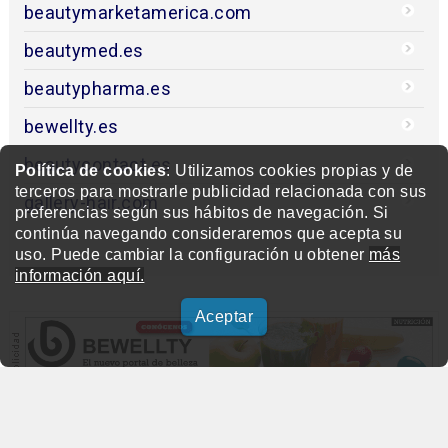
beautymarketamerica.com
beautymed.es
beautypharma.es
bewellty.es
beautycontact.es
Política de cookies
: Utilizamos cookies propias y de
terceros para mostrarle publicidad relacionada con sus
gallery-hair.com
preferencias según sus hábitos de navegación. Si
continúa navegando consideraremos que acepta su
uso. Puede cambiar la configuración u obtener
más
información aquí.
Aceptar