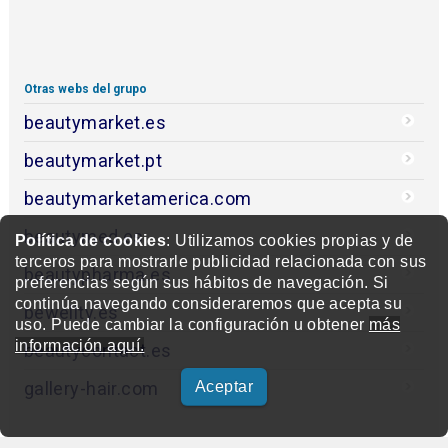
Otras webs del grupo
beautymarket.es
beautymarket.pt
beautymarketamerica.com
beautymed.es
Política de cookies
: Utilizamos cookies propias y de
terceros para mostrarle publicidad relacionada con sus
beautypharma.es
preferencias según sus hábitos de navegación. Si
continúa navegando consideraremos que acepta su
bewellty.es
uso. Puede cambiar la configuración u obtener
más
información aquí.
beautycontact.es
gallery-hair.com
Aceptar