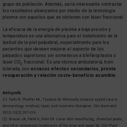
grupo de población. Además, sería interesante contrastar
los resultados alcanzados por medio de la tecnología
plasma con aquellos que se obtienen con láser fraccional.
La eficacia de la energía de plasma a baja presión y
temperatura es una alternativa para el tratamiento de la
laxitud de la piel palpebral, especialmente para los
pacientes que deseen mejorar el aspecto de los
párpados superiores sin someterse a blefaroplastia o
láser CO
fraccional. Es una técnica ambulatoria, bien
2
tolerada, con
escasos efectos secundarios, pronta
recuperación y relación coste-beneficio asumible
.
Bibliografía.
(1). Fathi R, Pfeiffer ML, Tsoukas M. Minimally invasive eyelid care in
dermatology: medical, laser, and cosmetic therapies. Clin Dermatol.
2015; 33(2):207-216.
(2). Brauer JA, Patel U, Hale EK. Laser skin resurfacing, chemical peels,
and other cutaneous treatments of the brow and upper lid. Clin Plast