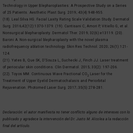
Technology in Upper Blepharoplasties: A Prospective Study on a Series
of 25 Patients. Aesthetic Plast Surg. 2019; 43(4):948-955.
(18). Leal Silva HG. Facial Laxity Rating Scale Validation Study. Dermatol
Surg. 2016;42(12):1370-1379. (19). Cantisani C, Amori P, Vitiello G, et al.
Nonsurgical blepharoplasty. Dermatol Ther. 2019; 32(6):e13119. (20).
Baroni A. Non-surgical blepharoplasty with the novel plasma
radiofrequency ablation technology. Skin Res Technol. 2020; 26(1):121-
124.
(21). Yates B, Que SK, D'Souza L, Suchecki J, Finch JJ. Laser treatment
of periocular skin conditions. Clin Dermatol. 2015; 33(2): 197-206.
(22). Toyos MM. Continuous Wave Fractional CO
Laser for the
2
Treatment of Upper Eyelid Dermatochalasis and Periorbital
Rejuvenation. Photomed Laser Surg. 2017; 35(5):278-281.
Declaración: el autor manifiesta no tener conflicto alguno de intereses con lo
publicado y agradece la intervención del Dr. Justo M. Alcolea a la redacción
final del artículo.