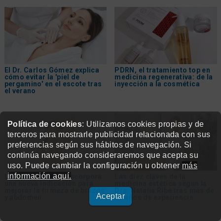
El Dr. Carlos Gómez explica
PDRN, el tratamiento top en
cómo evitar la 'piel de
medicina regenerativa: de la
pergamino' en el escote tras
inyección a la cosmética
el verano
Política de cookies
: Utilizamos cookies propias y de
terceros para mostrarle publicidad relacionada con sus
preferencias según sus hábitos de navegación. Si
continúa navegando consideraremos que acepta su
uso. Puede cambiar la configuración u obtener
más
información aquí.
Ultherapy Prime® incorpora
Las diez claves de la
una nueva indicación para
medicina estética según la
mejorar la firmeza de brazos
Dra. Natalia Ribé tras más de
Aceptar
y abdomen
30 años de experiencia