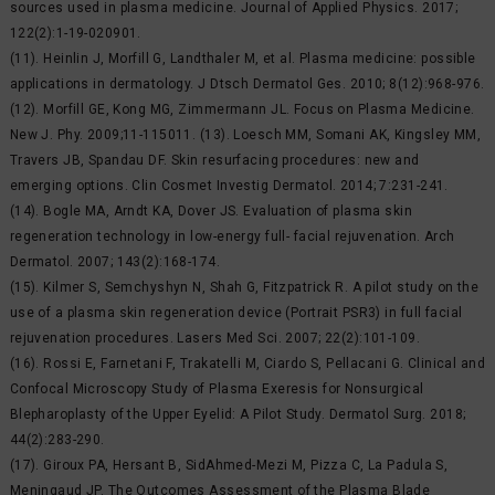
sources used in plasma medicine. Journal of Applied Physics. 2017;
122(2):1-19-020901.
(11). Heinlin J, Morfill G, Landthaler M, et al. Plasma medicine: possible
applications in dermatology. J Dtsch Dermatol Ges. 2010; 8(12):968-976.
(12). Morfill GE, Kong MG, Zimmermann JL. Focus on Plasma Medicine.
New J. Phy. 2009;11-115011. (13). Loesch MM, Somani AK, Kingsley MM,
Travers JB, Spandau DF. Skin resurfacing procedures: new and
emerging options. Clin Cosmet Investig Dermatol. 2014; 7:231-241.
(14). Bogle MA, Arndt KA, Dover JS. Evaluation of plasma skin
regeneration technology in low-energy full- facial rejuvenation. Arch
Dermatol. 2007; 143(2):168-174.
(15). Kilmer S, Semchyshyn N, Shah G, Fitzpatrick R. A pilot study on the
use of a plasma skin regeneration device (Portrait PSR3) in full facial
rejuvenation procedures. Lasers Med Sci. 2007; 22(2):101-109.
(16). Rossi E, Farnetani F, Trakatelli M, Ciardo S, Pellacani G. Clinical and
Confocal Microscopy Study of Plasma Exeresis for Nonsurgical
Blepharoplasty of the Upper Eyelid: A Pilot Study. Dermatol Surg. 2018;
44(2):283-290.
(17). Giroux PA, Hersant B, SidAhmed-Mezi M, Pizza C, La Padula S,
Meningaud JP. The Outcomes Assessment of the Plasma Blade