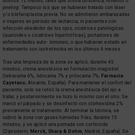
últimos 12 meses, tales que toxina botulínica, rellenos o
peeling
. Tampoco los que se hubieran tratado con láser
y/o blefaroplastia previa. No se admitieron embarazadas
o mujeres en periodo de lactancia, ni pacientes con
infección alrededor de los ojos, cicatrices patológicas
(queloides o cicatrices hipertróficas), portadores de
enfermedades auto- inmunes, o que hubieran estado en
tratamiento con isotretinoína en los últimos 6 meses.
Tras una limpieza de la zona se aplicó, durante 45
minutos, crema anestésica en formulación magistral
(tetracaína 6%, lidocaína 7% y prilocaína 7%;
Farmacia
Cayetano
, Alicante, España). Para mantener el confort del
paciente, solo se retiró la crema anestésica del ojo a
tratar, y posteriormente se hizo lo mismo con el otro. Se
marcó el párpado y se desinfectó con clorhexidina 2%
previamente al tratamiento. Al terminar la técnica, se
cubrió la zona con gasas húmedas frías, durante 15
minutos, y se aplicó una pomada con corticoide
(Diproderm,
Merck, Sharp & Dohm
, Madrid, España). Se