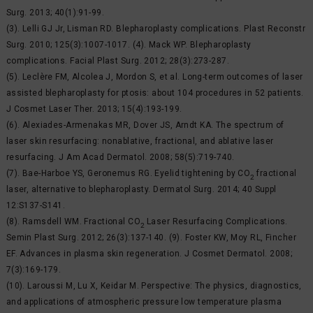
Surg. 2013; 40(1):91-99.
(3). Lelli GJ Jr, Lisman RD. Blepharoplasty complications. Plast Reconstr
Surg. 2010; 125(3):1007-1017. (4). Mack WP. Blepharoplasty
complications. Facial Plast Surg. 2012; 28(3):273-287.
(5). Leclère FM, Alcolea J, Mordon S, et al. Long-term outcomes of laser
assisted blepharoplasty for ptosis: about 104 procedures in 52 patients.
J Cosmet Laser Ther. 2013; 15(4):193-199.
(6). Alexiades-Armenakas MR, Dover JS, Arndt KA. The spectrum of
laser skin resurfacing: nonablative, fractional, and ablative laser
resurfacing. J Am Acad Dermatol. 2008; 58(5):719-740.
(7). Bae-Harboe YS, Geronemus RG. Eyelid tightening by CO
fractional
2
laser, alternative to blepharoplasty. Dermatol Surg. 2014; 40 Suppl
12:S137-S141.
(8). Ramsdell WM. Fractional CO
Laser Resurfacing Complications.
2
Semin Plast Surg. 2012; 26(3):137-140. (9). Foster KW, Moy RL, Fincher
EF. Advances in plasma skin regeneration. J Cosmet Dermatol. 2008;
7(3):169-179.
(10). Laroussi M, Lu X, Keidar M. Perspective: The physics, diagnostics,
and applications of atmospheric pressure low temperature plasma