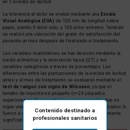
en 3 niveles de laxitud.
La tolerancia al dolor se evaluó mediante una
Escala
Visual Analógica (EVA)
de 100 mm de longitud sobre
papel, siendo 0 dolor nulo, y 100 dolor extremo. También
se realizó una valoración del grado de satisfacción del
paciente un mes después de finalizado el tratamiento.
Las variables cuantitativas se han descrito mediante la
media aritmética y la desviación típica (DT) y las
variables categóricas a través de porcentajes. Las
diferencias entre las puntuaciones de la escala de laxitud
antes y al mes de tratamiento se evaluaron mediante el
test de rangos con signo de Wilcoxon
, ya que el
tamaño de muestra es pequeño (n=24 párpados
superiores en 12 pacientes), y con una variable que no
sigue una distribución normal. Todos los test aplicados lo
Contenido destinado a
fueron a dos colas y se consideraron estadísticamente
profesionales sanitarios
significativas todas las p <0,05.