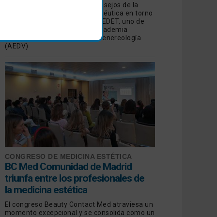
Revisamos las opiniones y consejos de la
Dermatología Estética y Terapéutica en torno
a las manchas de manos de GEDET, uno de
los Grupos de Trabajo de la Academia
Española de Dermatología y Venereología
(AEDV)
CONGRESO DE MEDICINA ESTÉTICA
BC Med Comunidad de Madrid
triunfa entre los profesionales de
la medicina estética
El congreso Beauty Contact Med atraviesa un
momento excepcional y se consolida como un