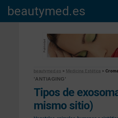
beautymed.es
beautymed.es
>
Medicina Estética
>
Croma
'ANTIAGING'
Tipos de exosomas
mismo sitio)