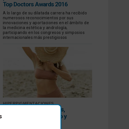
Top Doctors Awards 2016
A lo largo de su dilatada carrera ha recibido
numerosos reconocimientos por sus
innovaciones y aportaciones en el ámbito de
la medicina estética y andrología,
participando en los congresos y simposios
internacionales más prestigiosos
HIPERPIGMENTACIONES
Todo sobre las manchas,
prevención, diagnóstico y
s
tratamiento