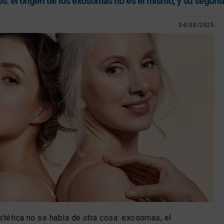
s: el origen de los exosomas no es el mismo, y su segurid
04/03/2025
stética no se habla de otra cosa: exosomas, el