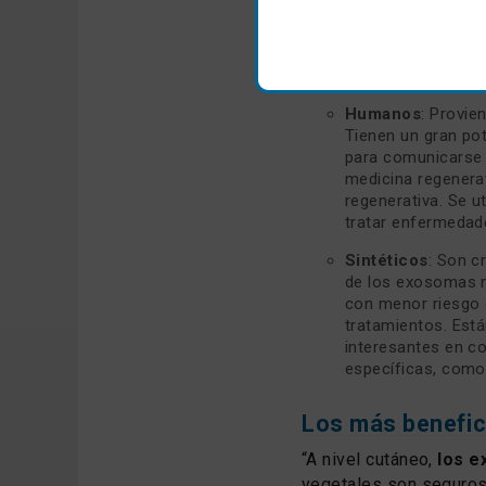
Animales
: Se obt
los procesos regen
sabemos realment
Humanos
: Provie
Tienen un gran po
para comunicarse 
medicina regenera
regenerativa. Se u
tratar enfermedade
Sintéticos
: Son c
de los exosomas na
con menor riesgo 
tratamientos. Está
interesantes en c
específicas, como 
Los más benefi
“A nivel cutáneo,
los e
vegetales son seguros,