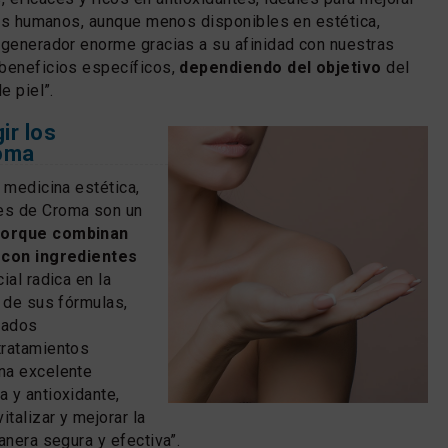
 Los humanos, aunque menos disponibles en estética,
egenerador enorme gracias a su afinidad con nuestras
beneficios específicos,
dependiendo del objetivo
del
e piel”.
ir los
roma
 medicina estética,
es de Croma son un
porque combinan
a con ingredientes
cial radica en la
d de sus fórmulas,
ñados
tratamientos
na excelente
 y antioxidante,
italizar y mejorar la
anera segura y efectiva”.