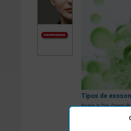
Tipos de exoso
Según la Dra. Dagné P
Vegetales
: Provi
capacidad antioxi
podemos usar.