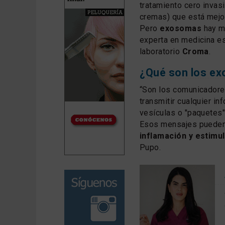
tratamiento cero invas
cremas) que está mejor
Pero
exosomas
hay m
experta en medicina es
laboratorio
Croma
.
¿Qué son los e
“Son los comunicadore
transmitir cualquier i
vesículas o "paquetes"
Esos mensajes pueden 
inflamación y estimul
Pupo.