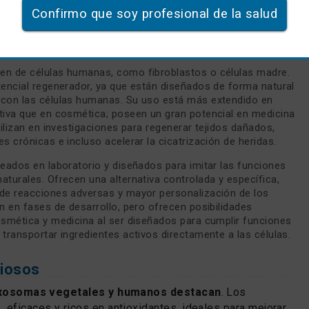
Confirmo que soy profesional de la salud
ienen de células animales y contienen moléculas que imitan
erativos de los tejidos animales. Son limitados, ya que no
e como pueden terminar enviando esa información.
nen de células humanas, como fibroblastos o células madre.
tencial regenerador, ya que están diseñados de forma natural
con las células humanas. Su uso está más extendido en
tiva que en cosmética; poseen un gran potencial en medicina
tilizan en investigaciones para regenerar tejidos dañados,
s crónicas e incluso acelerar la cicatrización de heridas.
reados en laboratorio y diseñados para imitar las funciones
turales. Ofrecen una alternativa controlada y específica,
de reacciones adversas y mayor personalización de los
n en fases de desarrollo, pero ofrecen posibilidades
osmética y medicina al ser diseñados para cumplir funciones
transportar ingredientes activos directamente a las células.
ciosos
xosomas vegetales y humanos destacan
. Los
 eficaces y ricos en antioxidantes, ideales para mejorar