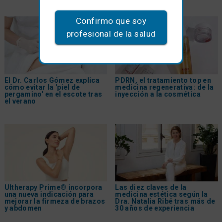
Confirmo que soy
profesional de la salud
El Dr. Carlos Gómez explica
PDRN, el tratamiento top en
cómo evitar la 'piel de
medicina regenerativa: de la
pergamino' en el escote tras
inyección a la cosmética
el verano
Ultherapy Prime® incorpora
Las diez claves de la
una nueva indicación para
medicina estética según la
mejorar la firmeza de brazos
Dra. Natalia Ribé tras más de
y abdomen
30 años de experiencia