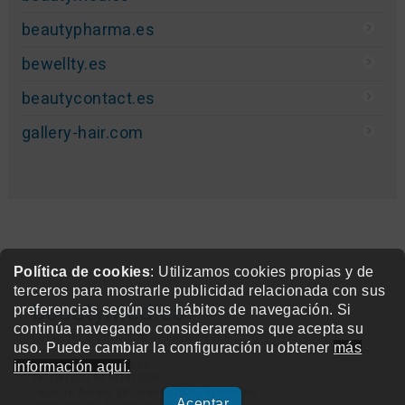
beautypharma.es
bewellty.es
beautycontact.es
gallery-hair.com
Política de cookies
: Utilizamos cookies propias y de
terceros para mostrarle publicidad relacionada con sus
beautymed.es
preferencias según sus hábitos de navegación. Si
continúa navegando consideraremos que acepta su
Copyright © 2015-2026 BeautyMarket S.L.
uso. Puede cambiar la configuración u obtener
más
información aquí.
info@beautymarket.es
Tel./Wsp.: +34 661913286
Calle de Avinyó, 29 - bajos. 08002 Barcelona
Aceptar