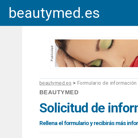
beautymed.es
beautymed.es
>
Formulario de información
BEAUTYMED
Solicitud de info
Rellena el formulario y recibirás más in