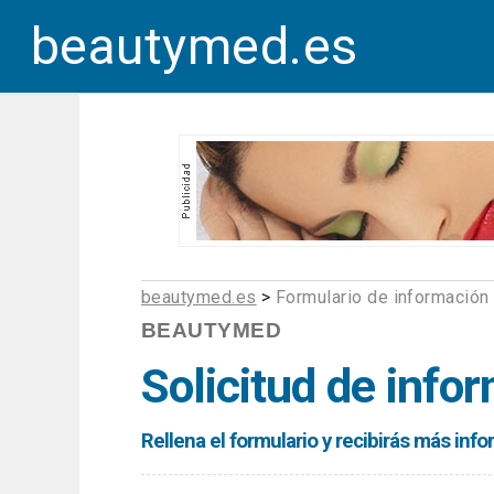
beautymed.es
beautymed.es
>
Formulario de información
BEAUTYMED
Solicitud de info
Rellena el formulario y recibirás más in