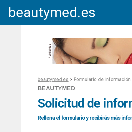
beautymed.es
beautymed.es
>
Formulario de información
BEAUTYMED
Solicitud de info
Rellena el formulario y recibirás más in