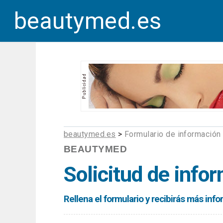
beautymed.es
beautymed.es
>
Formulario de información
BEAUTYMED
Solicitud de info
Rellena el formulario y recibirás más in