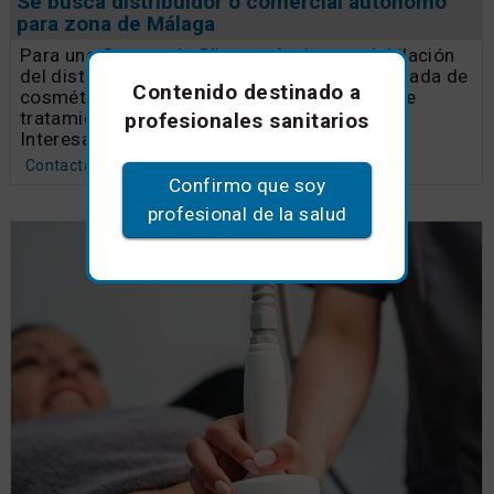
Se busca distribuidor o comercial autónomo
para zona de Málaga
Para una Cartera de Clientes Activa, por jubilación
del distribuidor - Marca profesional consolidada de
Contenido destinado a
cosmética facial y corporal - Amplia gama de
tratamientos de cabina y venta público -
profesionales sanitarios
Interesados llamar Tel. 600433548
Contacta sin compromiso
Confirmo que soy
profesional de la salud