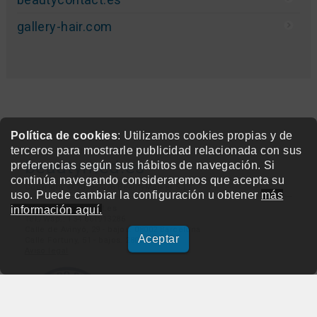
gallery-hair.com
Política de cookies
: Utilizamos cookies propias y de
terceros para mostrarle publicidad relacionada con sus
beautymed.es
preferencias según sus hábitos de navegación. Si
continúa navegando consideraremos que acepta su
Copyright © 2015-2026 BeautyMarket S.L.
uso. Puede cambiar la configuración u obtener
más
info@beautymarket.es
información aquí.
Tel./Wsp.: +34 661913286
Calle de Avinyó, 29 - bajos. 08002 Barcelona
Aceptar
Calle Fortuny, 51 - bajos. 28010 Madrid
Aviso legal