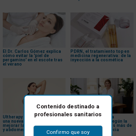
El Dr. Carlos Gómez explica
PDRN, el tratamiento top en
cómo evitar la 'piel de
medicina regenerativa: de la
pergamino' en el escote tras
inyección a la cosmética
el verano
Contenido destinado a
profesionales sanitarios
Ultherapy Prime® incorpora
Las diez claves de la
una nueva indicación para
medicina estética según la
mejorar la firmeza de brazos
Dra. Natalia Ribé tras más de
y abdomen
30 años de experiencia
Confirmo que soy