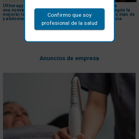
Ultherapy Prime® incorpora
Las diez claves de la
una nueva indicación para
medicina estética según la
Confirmo que soy
mejorar la firmeza de brazos
Dra. Natalia Ribé tras más de
y abdomen
30 años de experiencia
profesional de la salud
Anuncios de empresa