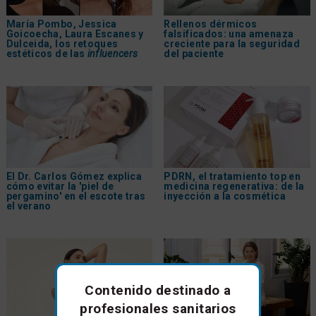
María Pombo, Jessica
Rellenos dérmicos
Goicoecha, Laura Escanes y
falsificados: una amenaza
Dulceida, los retoques
creciente para la seguridad
estéticos de las
influencers
del paciente
El Dr. Carlos Gómez explica
PDRN, el tratamiento top en
cómo evitar la 'piel de
medicina regenerativa: de la
pergamino' en el escote tras
inyección a la cosmética
el verano
Contenido destinado a
profesionales sanitarios