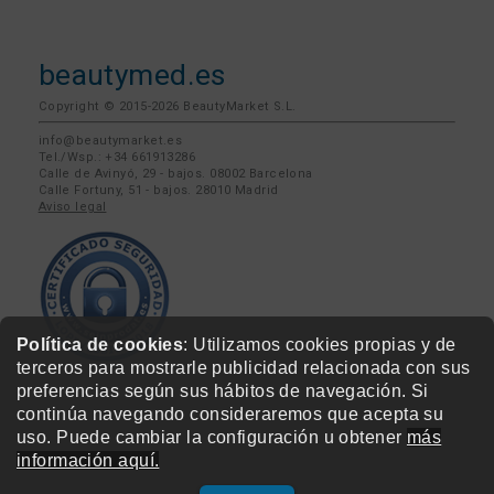
beautymed.es
Copyright © 2015-2026 BeautyMarket S.L.
info@beautymarket.es
Tel./Wsp.: +34 661913286
Calle de Avinyó, 29 - bajos. 08002 Barcelona
Calle Fortuny, 51 - bajos. 28010 Madrid
Aviso legal
Política de cookies
: Utilizamos cookies propias y de
terceros para mostrarle publicidad relacionada con sus
preferencias según sus hábitos de navegación. Si
continúa navegando consideraremos que acepta su
uso. Puede cambiar la configuración u obtener
más
información aquí.