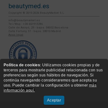
beautymed.es
Copyright © 2015-2026 BeautyMarket S.L.
info@beautymarket.es
Tel./Wsp.: +34 661913286
Calle de Avinyó, 29 - bajos. 08002 Barcelona
Calle Fortuny, 51 - bajos. 28010 Madrid
Aviso legal
Política de cookies
: Utilizamos cookies propias y de
terceros para mostrarle publicidad relacionada con sus
preferencias según sus hábitos de navegación. Si
continúa navegando consideraremos que acepta su
uso. Puede cambiar la configuración u obtener
más
información aquí.
Aceptar