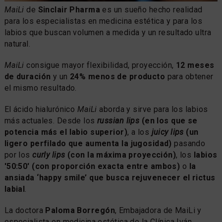
MaiLi
de
Sinclair Pharma
es un sueño hecho realidad
para los especialistas en medicina estética y para los
labios que buscan volumen a medida y un resultado ultra
natural.
MaiLi
consigue mayor flexibilidad, proyección,
12 meses
de duración
y un
24% menos de producto
para obtener
el mismo resultado.
El ácido hialurónico
MaiLi
aborda y sirve para los labios
más actuales. Desde los
russian lips
(en los que se
potencia más el labio superior)
, a los
juicy lips
(un
ligero perfilado que aumenta la jugosidad)
pasando
por los
curly lips
(con la máxima proyección)
, los
labios
'50:50' (con proporción exacta entre ambos)
o
la
ansiada ‘happy smile’ que busca rejuvenecer el rictus
labial
.
La doctora
Paloma Borregón
, Embajadora de MaiLi y
especialista en medicina estética de la Clínica Iván