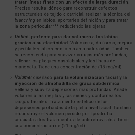
tratar líneas finas con un efecto de larga duración
.
Precise resulta idóneo para reconstruir defectos
estructurales de tejido cicatricial, realizar la técnica del
blanching
en labios, aportarles definición y para tratar
la zona periocular*** reduciendo las ojeras.
Define:
perfecto para dar volumen a los labios
gracias a su elasticidad
. Voluminiza, da forma, mejora
y perfila los labios con la máxima naturalidad. También
se recomienda para suavizar arrugas más profundas,
rellenar los pliegues nasolabiales y las líneas de
marioneta. Tiene una concentración de (18 mg/ml).
Volume:
diseñado
para la voluminización facial y la
inyección de almohadilla de grasa subdérmica
.
Rellena y suaviza depresiones más profundas. Añade
volumen a las mejillas y las sienes y contornea los
rasgos faciales. Tratamiento estético de las
depresiones profundas de la piel a nivel facial. También
reconstruye el volumen perdido por lipoatrofia
asociada a los tratamientos de antirretrovirales. Tiene
una concentración de (21 mg/ml).