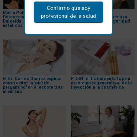
Confirmo que soy
María Pombo, Jessica
Rellenos dérmicos
profesional de la salud
Goicoecha, Laura Escanes y
falsificados: una amenaza
Dulceida, los retoques
creciente para la seguridad
estéticos de las
influencers
del paciente
El Dr. Carlos Gómez explica
PDRN, el tratamiento top en
cómo evitar la 'piel de
medicina regenerativa: de la
pergamino' en el escote tras
inyección a la cosmética
el verano