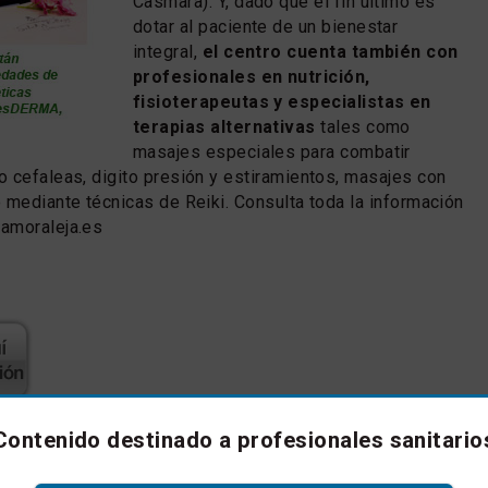
Casmara). Y, dado que el fin último es
dotar al paciente de un bienestar
integral,
el centro cuenta también con
profesionales en nutrición,
fisioterapeutas y especialistas en
terapias alternativas
tales como
masajes especiales para combatir
 cefaleas, digito presión y estiramientos, masajes con
 mediante técnicas de Reiki. Consulta toda la información
amoraleja.es
Contenido destinado a profesionales sanitario
lo