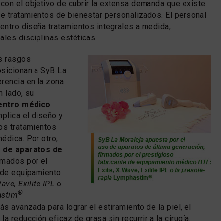
con el objetivo de cubrir la extensa demanda que existe
de tratamientos de bienestar personalizados. El personal
centro diseña tratamientos integrales a medida,
ales disciplinas estéticas.
es rasgos
osicionan a SyB La
rencia en la zona
n lado, su
centro médico
implica el diseño y
os tratamientos
édica. Por otro,
o de aparatos de
irmados por el
e de equipamiento
Wave, Exilite IPL
o
®
astim
ás avanzada para lograr el estiramiento de la piel, el
a reducción eficaz de grasa sin recurrir a la cirugía.