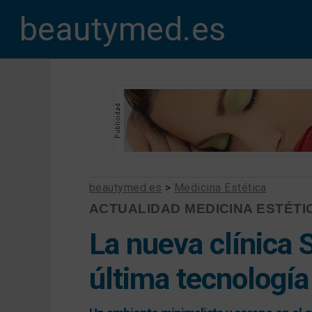
beautymed.es
beautymed.es
>
Medicina Estética
ACTUALIDAD MEDICINA ESTÉTI
La nueva clínica S
última tecnología