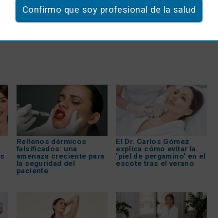
Confirmo que soy profesional de la salud
Rellenos dérmicos
El Dr. Carlos Gómez
falsificados: una
explica cómo evitar la
os
amenaza creciente para
'piel de pergamino' en el
la seguridad del
escote tras el verano
paciente