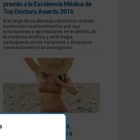
premio a la Excelencia Médica de
Top Doctors Awards 2016
A lo largo de su dilatada carrera ha recibido
numerosos reconocimientos por sus
innovaciones y aportaciones en el ámbito de
la medicina estética y andrología,
participando en los congresos y simposios
internacionales más prestigiosos
HIPERPIGMENTACIONES
Todo sobre las manchas,
s
prevención, diagnóstico y