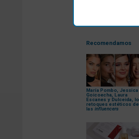
Recomendamos
María Pombo, Jessica
Goicoecha, Laura
Escanes y Dulceida, l
retoques estéticos de
las
influencers