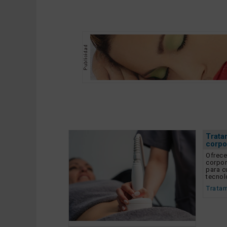
Trata
corpo
Ofrece
corpor
para c
tecnol
Tratam