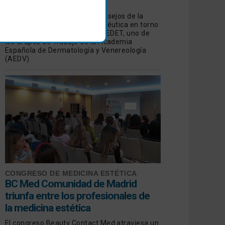
tratamiento
Revisamos las opiniones y consejos de la
Dermatología Estética y Terapéutica en torno
a las manchas de manos de GEDET, uno de
los Grupos de Trabajo de la Academia
Española de Dermatología y Venereología
(AEDV)
CONGRESO DE MEDICINA ESTÉTICA
BC Med Comunidad de Madrid
triunfa entre los profesionales de
la medicina estética
El congreso Beauty Contact Med atraviesa un