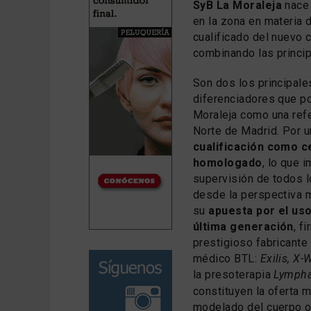
SyB La Moraleja
nace 
en la zona en materia 
cualificado del nuevo 
combinando las princip
Son dos los principal
diferenciadores que p
Moraleja como una refe
Norte de Madrid. Por u
cualificación como 
homologado
, lo que 
supervisión de todos l
desde la perspectiva m
su
apuesta por el us
última generación
, f
prestigioso fabricant
médico BTL:
Exilis, X-
la presoterapia
Lymph
constituyen la oferta m
modelado del cuerpo o l