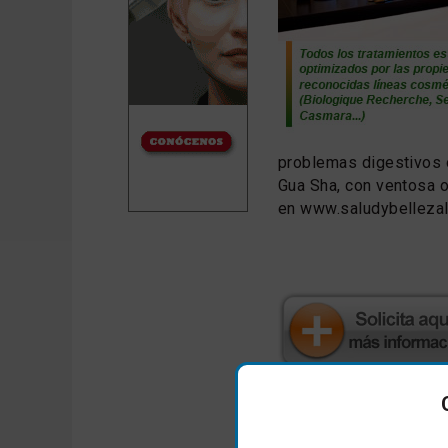
problemas digestivos o
Gua Sha, con ventosa o
en www.saludybellezal
Comparte este artícu