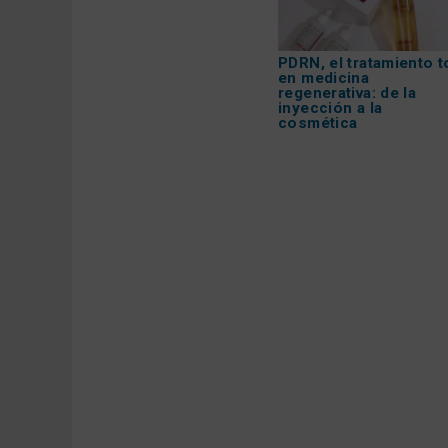
PDRN, el tratamiento t
en medicina
regenerativa: de la
inyección a la
cosmética