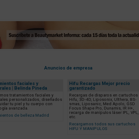
Anuncios de empresa
mientos faciales y
Hifu Recargas Mejor precio
rales | Belinda Pineda
garantizado
mos tratamientos faciales y
Recargas de disparos en cartuchos
ales personalizados, diseñados
Hifu, 3D-4D, Liposonix, Ulthera, BS-
uidar tu piel y tu cuerpo con
smas, Liposanic, Med Apolo, GSD
ogía avanzada.
Focus Shape Pro, Dunamis, IR H+,
recarga de manípulos láser IPL, VPL,
ientos de belleza Madrid
etc.
Recargamos todos sus cartuchos
HIFU Y MANIPULOS