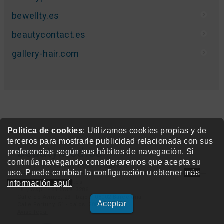
bewellty.es
beautycontact.es
gallery-hair.com
Política de cookies
: Utilizamos cookies propias y de
terceros para mostrarle publicidad relacionada con sus
beautymed.es
preferencias según sus hábitos de navegación. Si
continúa navegando consideraremos que acepta su
Copyright © 2015-2026 BeautyMarket S.L.
uso. Puede cambiar la configuración u obtener
más
info@beautymarket.es
información aquí.
Tel./Wsp.: +34 661913286
Calle de Avinyó, 29 - bajos. 08002 Barcelona
Aceptar
Calle Fortuny, 51 - bajos. 28010 Madrid
Aviso legal