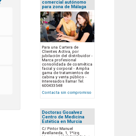
?
comercial autónomo
para zona de Málaga
Para una Cartera de
Clientes Activa, por
jubilación del distribuidor -
Marca profesional
consolidada de cosmética
facial y corporal - Amplia
gama de tratamientos de
cabina y venta público -
Interesados llamar Tel.
600433548
Contacta sin compromiso
Doctoras Gosalvez
Centro de Medicina
Estética en Murcia
C/ Pintor Manuel
Avellaneda, 1, 1ºIzq.