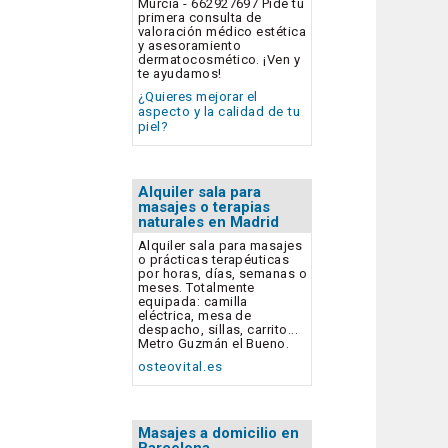
Murcia - 662927697 Pide tu
primera consulta de
valoración médico estética
y asesoramiento
dermatocosmético. ¡Ven y
te ayudamos!
¿Quieres mejorar el
aspecto y la calidad de tu
piel?
Alquiler sala para
masajes o terapias
naturales en Madrid
Alquiler sala para masajes
o prácticas terapéuticas
por horas, días, semanas o
meses. Totalmente
equipada: camilla
eléctrica, mesa de
despacho, sillas, carrito...
Metro Guzmán el Bueno.
osteovital.es
Masajes a domicilio en
Barcelona