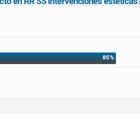
cto en RR SS intervenciones estéticas
85%