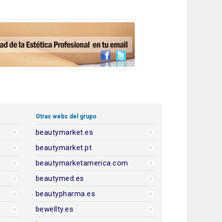
Otras webs del grupo
beautymarket.es
beautymarket.pt
beautymarketamerica.com
beautymed.es
beautypharma.es
bewellty.es