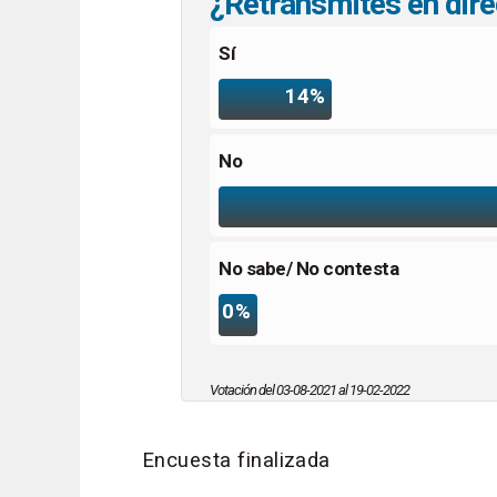
¿Retransmites en dire
Sí
14%
No
No sabe/ No contesta
0%
Votación del 03-08-2021 al 19-02-2022
Encuesta finalizada