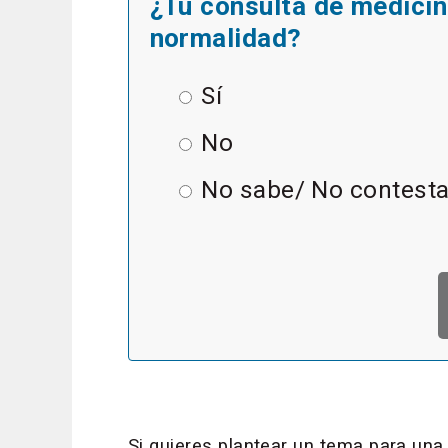
¿Tu consulta de medicina
normalidad?
Sí
No
No sabe/ No contest
Si quieres plantear un tema para un