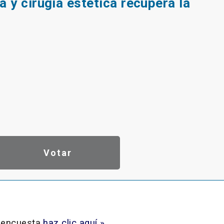
 y cirugía estética recupera la
a
a encuesta
haz clic aquí »