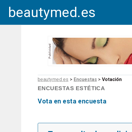
beautymed.es
beautymed.es
>
Encuestas
>
Votación
ENCUESTAS ESTÉTICA
Vota en esta encuesta