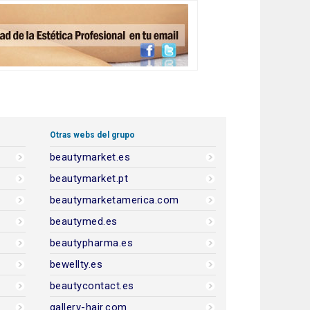
Otras webs del grupo
beautymarket.es
beautymarket.pt
beautymarketamerica.com
beautymed.es
beautypharma.es
bewellty.es
beautycontact.es
gallery-hair.com