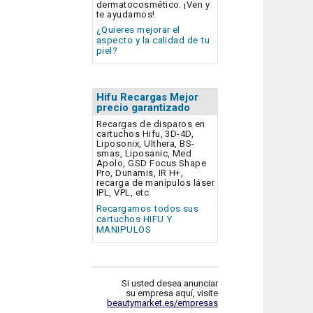
dermatocosmético. ¡Ven y
te ayudamos!
¿Quieres mejorar el
aspecto y la calidad de tu
piel?
Hifu Recargas Mejor
precio garantizado
Recargas de disparos en
cartuchos Hifu, 3D-4D,
Liposonix, Ulthera, BS-
smas, Liposanic, Med
Apolo, GSD Focus Shape
Pro, Dunamis, IR H+,
recarga de manípulos láser
IPL, VPL, etc.
Recargamos todos sus
cartuchos HIFU Y
MANIPULOS
Si usted desea anunciar
su empresa aquí, visite
beautymarket.es/empresas