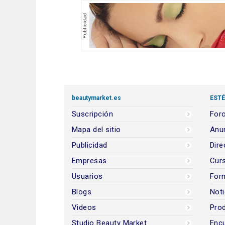
beautymarket.es
ESTÉ
Suscripción
Foro
Mapa del sitio
Anun
Publicidad
Dire
Empresas
Cur
Usuarios
For
Blogs
Noti
Videos
Prod
Studio Beauty Market
Encu