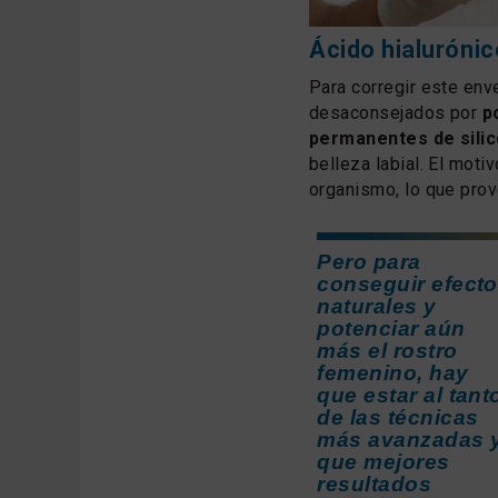
Ácido hialurónico
Para corregir este env
desaconsejados por
p
permanentes de sili
belleza labial. El moti
organismo, lo que prov
Pero para
conseguir efect
naturales y
potenciar aún
más el rostro
femenino, hay
que estar al tant
de las técnicas
más avanzadas 
que mejores
resultados