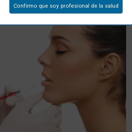
Confirmo que soy profesional de la salud
e atrofia, las fibras de la dermis se desorganizan
elasticidad y la piel se adelgaza", detalla Peláez.