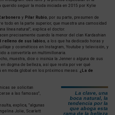
 querido seguir la moda iniciada en 2015 por Kylie
Carbonero
y
Pilar Rubio
, por su parte, presumen de
re todo en la parte superior, que muestra una carnosidad
a línea natural", explica el doctor.
hacen precisamente cuando la menor del clan Kardashian
l relleno de sus labios
, a los que ha dedicado horas y
uillaje y cosméticos en Instagram, Youtube y televisión, y
ido a convertirla en multimillonaria.
cho, muestra, dice o insinúa la Jenner o alguna de sus
en dogma de belleza, así que resta por ver qué
rá en moda global en los próximos meses.
¿La de
línicas se solicitan
La clave, una
cerse a las famosas",
boca natural, la
tendencia por la
sulta, explica, "algunas
que aboga esta
gelina Jolie, Scarlett
rama de la belleza