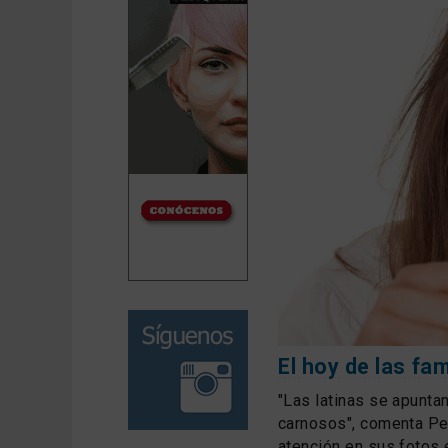
El hoy de las f
"Las latinas se apunta
carnosos", comenta Pe
atención en sus fotos