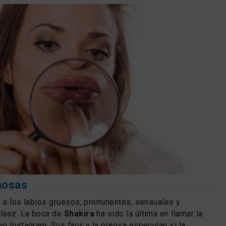
amosas
n a los labios gruesos, prominentes, sensuales y
láez. La boca de
Shakira
ha sido la última en llamar la
 en Instagram. Sus
fans
y la prensa especulan si la