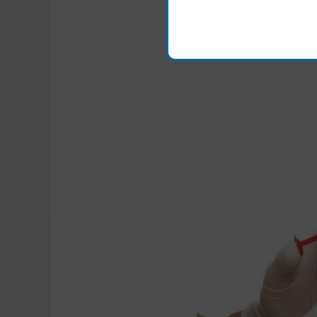
se acortan), la grasa s
perdiendo estructura y 