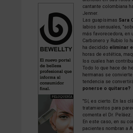
cantante colombiana ha
Jenner.
Las guapísimas
Sara 
labios sensuales, "sob
más favorecedora, en un
Carbonero y Rubio lo 
ha decidido
eliminar e
horas de estética, maq
los cuales han contribu
Todo lo que hace de he
hermanas se convierte 
tendencia se converti
ponerse o quitarse?
"Sí, es cierto. En las c
tratamientos para pare
comenta el Dr. Peláez.
En este caso, en su con
pacientes nombran a An