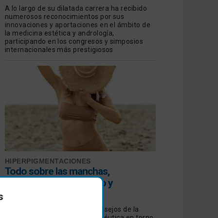
A lo largo de su dilatada carrera ha recibido
numerosos reconocimientos por sus
innovaciones y aportaciones en el ámbito de
la medicina estética y andrología,
participando en los congresos y simposios
internacionales más prestigiosos
HIPERPIGMENTACIONES
Todo sobre las manchas,
prevención, diagnóstico y
tratamiento
s
Revisamos las opiniones y consejos de la
Dermatología Estética y Terapéutica en torno