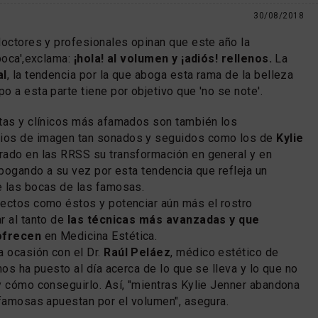
30/08/2018
doctores y profesionales opinan que este año la
boca',exclama:
¡hola! al volumen y ¡adiós! rellenos.
La
al
, la tendencia por la que aboga esta rama de la belleza
o a esta parte tiene por objetivo que 'no se note'.
stas y clínicos más afamados son también los
ios de imagen tan sonados y seguidos como los de
Kylie
trado en las RRSS su transformación en general y en
abogando a su vez por esta tendencia que refleja un
e las bocas de las famosas.
fectos como éstos y potenciar aún más el rostro
r al tanto de
las técnicas más avanzadas y que
ofrecen
en Medicina Estética.
 ocasión con el Dr.
Raúl Peláez
, médico estético de
nos ha puesto al día acerca de lo que se lleva y lo que no
y cómo conseguirlo. Así, "mientras Kylie Jenner abandona
 famosas apuestan por el volumen", asegura.