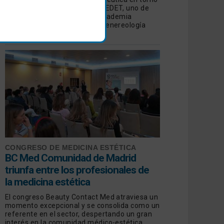
a las manchas de manos de GEDET, uno de
los Grupos de Trabajo de la Academia
Española de Dermatología y Venereología
(AEDV)
CONGRESO DE MEDICINA ESTÉTICA
BC Med Comunidad de Madrid
triunfa entre los profesionales de
la medicina estética
El congreso Beauty Contact Med atraviesa un
momento excepcional y se consolida como un
referente en el sector, despertando un gran
interés en la comunidad médico-estética