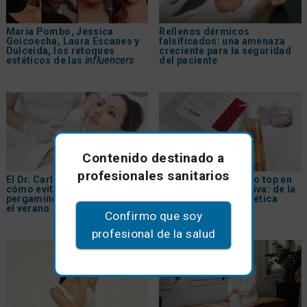
María Pombo, Jessica
Rellenos dérmicos
Goicoecha, Laura Escanes y
falsificados: una amenaza
Dulceida, los retoques
creciente para la seguridad
estéticos de las
influencers
del paciente
Contenido destinado a
profesionales sanitarios
El Dr. Carlos Gómez explica
PDRN, el tratamiento top en
cómo evitar la 'piel de
medicina regenerativa: de la
pergamino' en el escote tras
inyección a la cosmética
el verano
Confirmo que soy
profesional de la salud