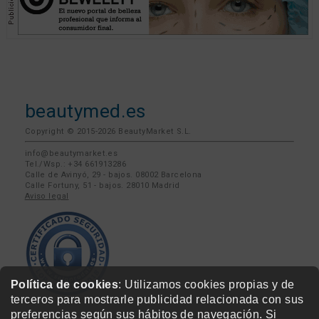
beautymed.es
Copyright © 2015-2026 BeautyMarket S.L.
info@beautymarket.es
Tel./Wsp.: +34 661913286
Calle de Avinyó, 29 - bajos. 08002 Barcelona
Calle Fortuny, 51 - bajos. 28010 Madrid
Aviso legal
Política de cookies
: Utilizamos cookies propias y de
terceros para mostrarle publicidad relacionada con sus
preferencias según sus hábitos de navegación. Si